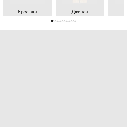
Кросівки
Джинси