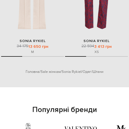
SONIA RYKIEL
SONIA RYKIEL
34 175
22 594
13 650 грн
3 413 грн
M
XS
Головна
Sale жінкам
Sonia Rykiel
Одяг
Штани
Популярні бренди