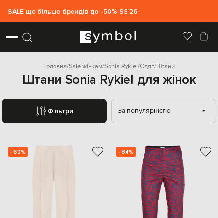
SALE ще більше брендів до -50% SS`26
Головна
Sale жінкам
Sonia Rykiel
Одяг
Штани
Штани Sonia Rykiel для жінок
За популярністю
Фільтри
- 60%
- 84%