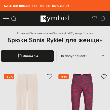
SALE ще більше брендів до -50% SS`26
Главная
Sale женщинам
Sonia Rykiel
Одежда
Брюки
Брюки Sonia Rykiel для женщин
По популярности
Фильтры
- 60%
- 84%