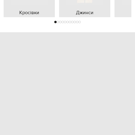
Кросівки
Джинси