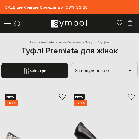
SALE ще більше брендів до -50% SS`26
Головна
Sale жінкам
Premiata
Взуття
Туфлі
Туфлі Premiata для жінок
За популярністю
Фільтри
NEW
NEW
- 49%
- 49%