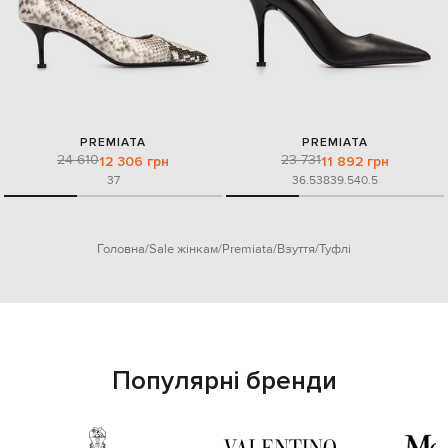
PREMIATA
PREMIATA
24 610
23 731
12 306 грн
11 892 грн
37
36.5
38
39.5
40.5
Головна
Sale жінкам
Premiata
Взуття
Туфлі
Популярні бренди