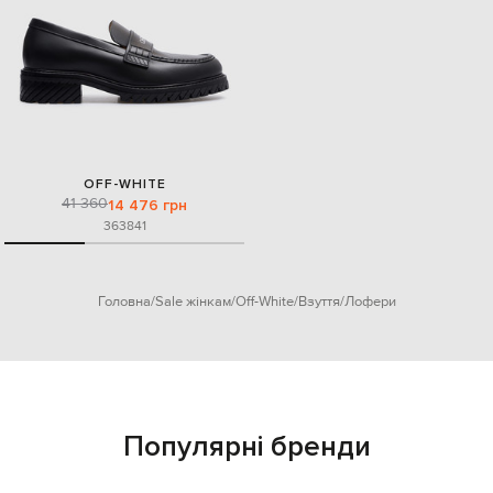
OFF-WHITE
41 360
14 476 грн
36
38
41
Головна
Sale жінкам
Off-White
Взуття
Лофери
Популярні бренди