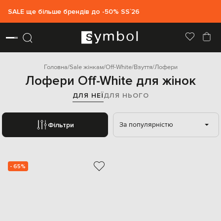
SALE ще більше брендів до -50% SS`26
Головна
Sale жінкам
Off-White
Взуття
Лофери
Лофери Off-White для жінок
ДЛЯ НЕЇ
ДЛЯ НЬОГО
За популярністю
Фільтри
- 65%