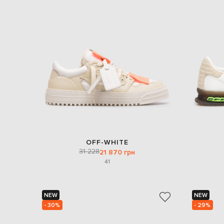
OFF-WHITE
31 228
21 870 грн
41
NEW
NEW
- 30%
- 29%