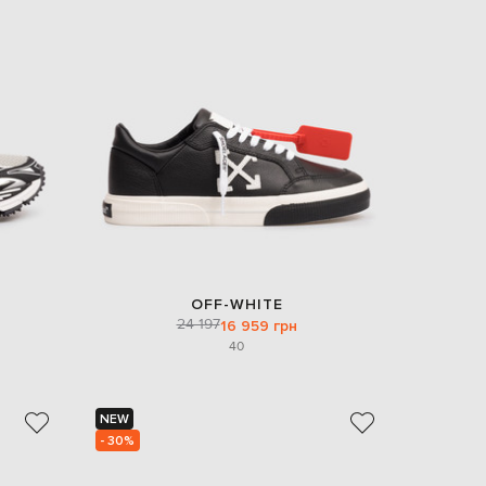
OFF-WHITE
24 197
16 959 грн
40
NEW
- 30%