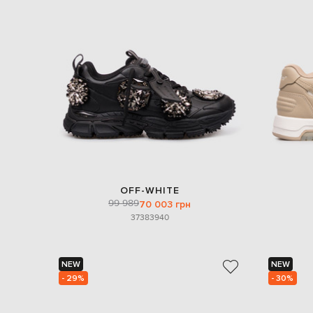
OFF-WHITE
99 989
70 003 грн
37
38
39
40
NEW
NEW
- 29%
- 30%