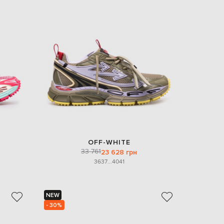
OFF-WHITE
33 761
23 628 грн
36
37
...
40
41
NEW
- 30%