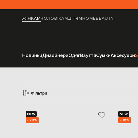
ЖІНКАМ
ЧОЛОВІКАМ
ДІТЯМ
HOME
BEAUTY
Новинки
Дизайнери
Одяг
Взуття
Сумки
Аксесуари
S
Фільтри
NEW
NEW
- 29%
- 30%