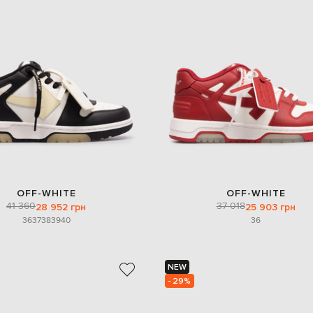
OFF-WHITE
OFF-WHITE
41 360
37 018
28 952 грн
25 903 грн
36
37
38
39
40
36
NEW
- 29%