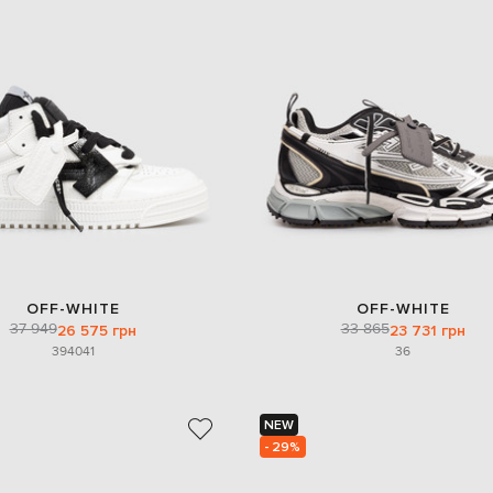
OFF-WHITE
OFF-WHITE
37 949
33 865
26 575 грн
23 731 грн
39
40
41
36
NEW
- 29%