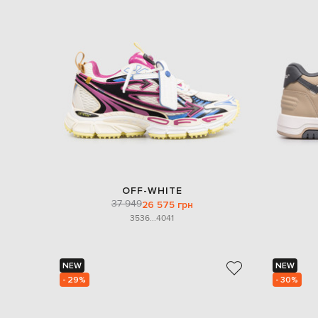
OFF-WHITE
37 949
26 575 грн
35
36
...
40
41
NEW
NEW
- 29%
- 30%