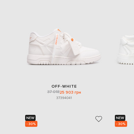
OFF-WHITE
37 018
25 903 грн
37
39
40
41
NEW
NEW
- 30%
- 30%