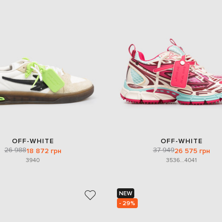
OFF-WHITE
OFF-WHITE
26 988
37 949
18 872 грн
26 575 грн
39
40
35
36
...
40
41
NEW
- 29%