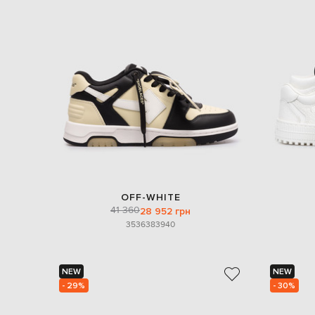
OFF-WHITE
41 360
28 952 грн
35
36
38
39
40
NEW
NEW
- 29%
- 30%