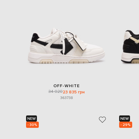
OFF-WHITE
34 020
23 835 грн
36
37
38
NEW
NEW
- 30%
- 29%