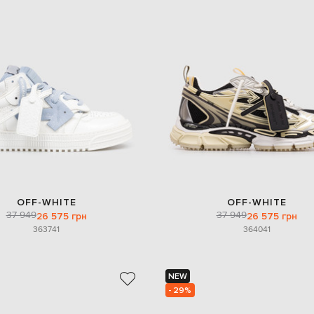
OFF-WHITE
OFF-WHITE
37 949
37 949
26 575 грн
26 575 грн
36
37
41
36
40
41
NEW
- 29%