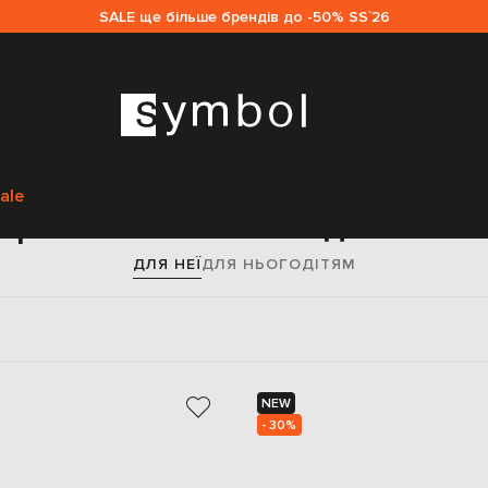
SALE ще більше брендів до -50% SS`26
Головна
Sale жінкам
Off-White
Взуття
Кросівки
ale
Кросівки Off-White для жіно
ДЛЯ НЕЇ
ДЛЯ НЬОГО
ДІТЯМ
NEW
- 30%