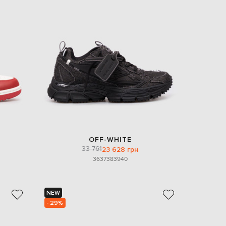
EUR
Slovakia
€
EUR
Slovenia
€
EUR
Spain
€
EUR
Sweden
€
UAH
Ukraine
OFF-WHITE
₴
33 761
23 628 грн
36
37
38
39
40
EUR
Other
€
NEW
- 29%