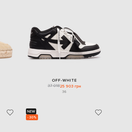
Italy
€
EUR
Latvia
€
EUR
Lithuania
€
EUR
Luxembourg
€
EUR
Netherlands
€
OFF-WHITE
37 018
PLN
25 903 грн
Poland
36
zł
EUR
Portugal
€
NEW
- 30%
EUR
Romania
€