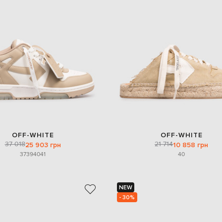
OFF-WHITE
OFF-WHITE
37 018
21 714
25 903 грн
10 858 грн
37
39
40
41
40
NEW
- 30%