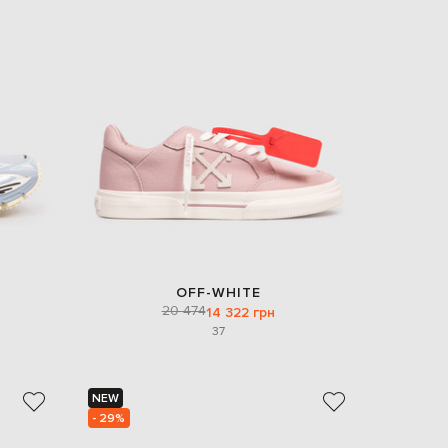
OFF-WHITE
20 474
14 322 грн
37
NEW
- 29%