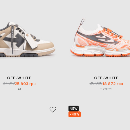
OFF-WHITE
OFF-WHITE
37 018
26 988
25 903 грн
18 872 грн
41
37
38
39
NEW
- 49%