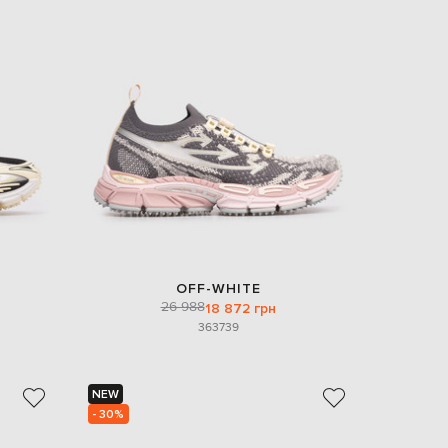
OFF-WHITE
26 988
18 872 грн
36
37
39
NEW
- 30%