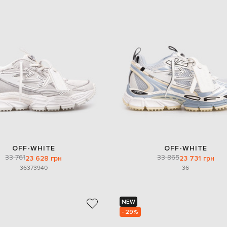
OFF-WHITE
OFF-WHITE
33 761
33 865
23 628 грн
23 731 грн
36
37
39
40
36
NEW
- 29%