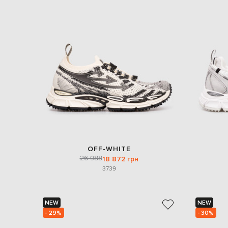
OFF-WHITE
26 988
18 872 грн
37
39
NEW
NEW
- 29%
- 30%