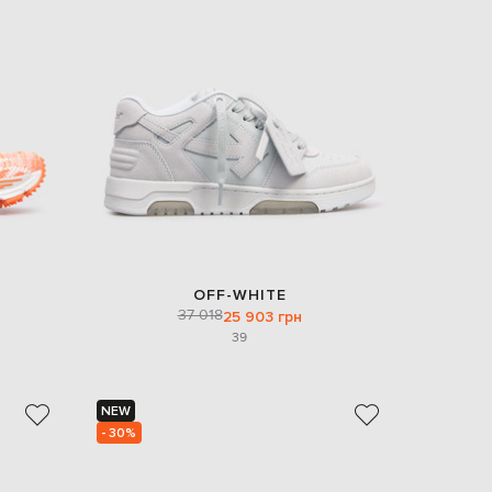
EUR
Denmark
€
EUR
Estonia
€
EUR
Finland
€
EUR
France
€
EUR
OFF-WHITE
Germany
37 018
25 903 грн
€
39
EUR
Greece
€
NEW
EUR
- 30%
Hungary
€
EUR