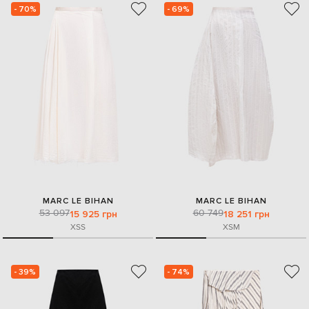
- 70%
- 69%
MARC LE BIHAN
MARC LE BIHAN
53 097
60 749
15 925 грн
18 251 грн
XS
S
XS
M
- 39%
- 74%