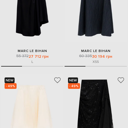
MARC LE BIHAN
MARC LE BIHAN
55 372
60 335
27 712 грн
30 194 грн
L
XS
S
NEW
NEW
- 49%
- 49%