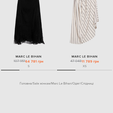
MARC LE BIHAN
MARC LE BIHAN
107 951
47 048
64 781 грн
11 789 грн
S
XS
Головна
Sale жінкам
Marc Le Bihan
Одяг
Спідниці