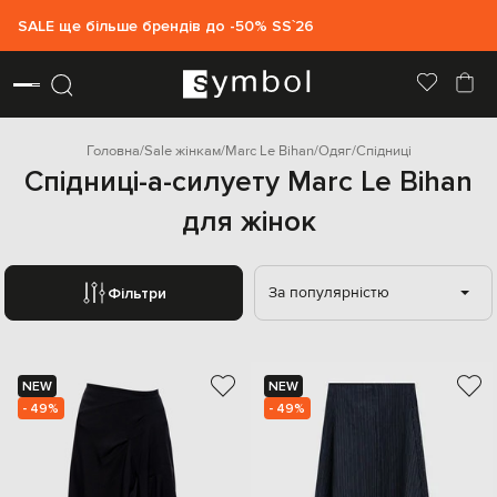
SALE ще більше брендів до -50% SS`26
Головна
Sale жінкам
Marc Le Bihan
Одяг
Спідниці
Спідниці-а-силуету Marc Le Bihan
для жінок
За популярністю
Фільтри
NEW
NEW
- 49%
- 49%