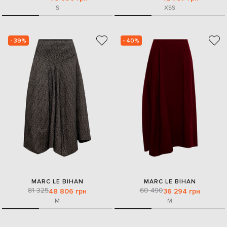
S
XS
S
- 39%
- 40%
MARC LE BIHAN
MARC LE BIHAN
81 325
60 490
48 806 грн
36 294 грн
M
M