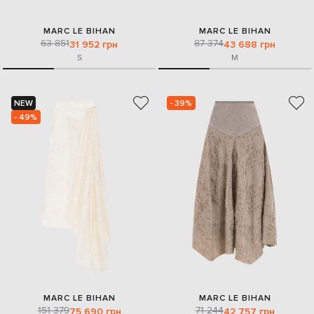
MARC LE BIHAN
MARC LE BIHAN
63 851
87 374
31 952 грн
43 688 грн
S
M
NEW
- 39%
- 49%
MARC LE BIHAN
MARC LE BIHAN
151 379
71 244
75 690 грн
42 757 грн