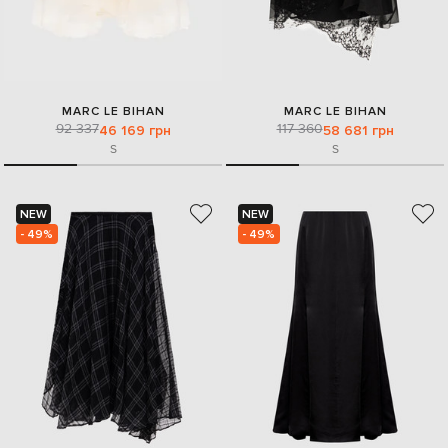
MARC LE BIHAN
MARC LE BIHAN
92 337
117 360
46 169 грн
58 681 грн
S
S
NEW
NEW
- 49%
- 49%