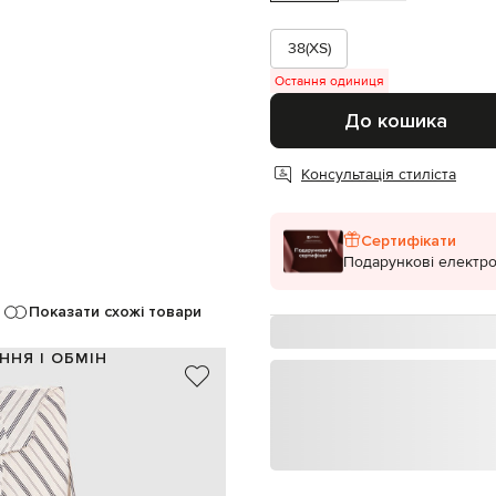
38(XS)
Остання одиниця
До кошика
Консультація стиліста
Сертифікати
Подарункові електро
Показати схожі товари
ННЯ І ОБМІН
86% віскоза, 14% поліамід
100% шовк
бежевий, чорний
необоблені краї, ефект