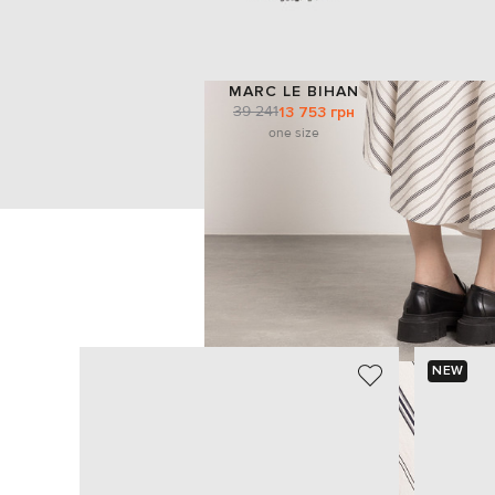
MARC LE BIHAN
39 241
13 753 грн
one size
NEW