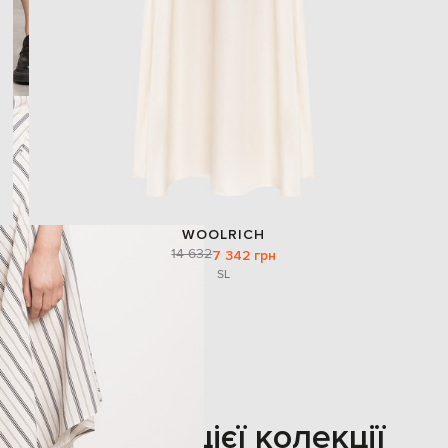
WOOLRICH
14 632
7 342 грн
S
L
Також з цієї колекції