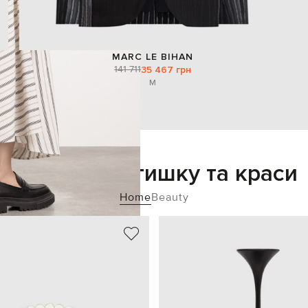
MARC LE BIHAN
141 711
35 467 грн
M
Додайте затишку та краси
Home
Beauty