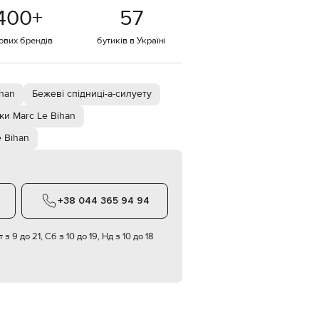
Italy
400
+
57
€
EUR
тових брендів
бутиків в Україні
Latvia
€
EUR
Lithuania
ihan
Бежеві спідниці-а-силуету
€
и Marc Le Bihan
EUR
Luxembourg
e Bihan
€
EUR
Netherlands
€
+38 044 365 94 94
PLN
Poland
zł
 з 9 до 21, Сб з 10 до 19, Нд з 10 до 18
EUR
Portugal
€
EUR
Romania
€