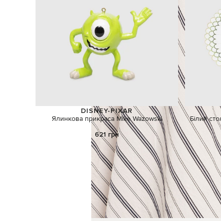
DISNEY-PIXAR
Ялинкова прикраса Mike Wazowski
Білий ст
621 грн