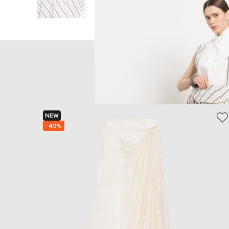
Головна
Жінкам
Mar
NEW
- 49%