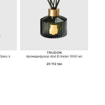
TRUDON
Glass з
Аромадифузор Abd El Kader 1000 мл
Дифуз
20 112 грн