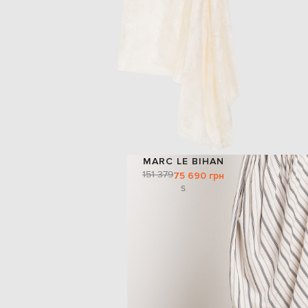
MARC LE BIHAN
151 379
75 690 грн
S