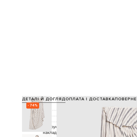
ДЕТАЛІ Й ДОГЛЯД
ОПЛАТА І ДОСТАВКА
ПОВЕРНЕ
- 74%
Склад:
Підкладка:
Колір:
Декор:
візерунок смужка, защипи, асиметричний низ, 
накладання шарів