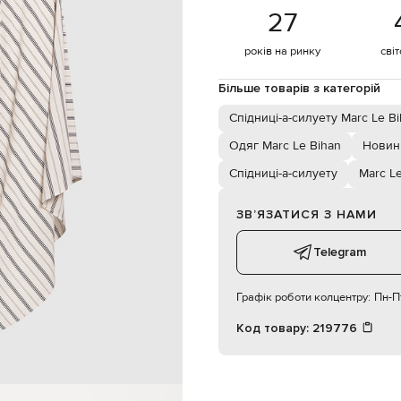
потаємна блискавка, гачок
27
ручне прання, суха чистка
174 см
років на ринку
сві
38
Більше товарів з категорій
Спідниці-а-силуету Marc Le B
Одяг Marc Le Bihan
Новинк
Спідниці-а-силуету
Marc L
ЗВʼЯЗАТИСЯ З НАМИ
Telegram
Графік роботи колцентру:
Пн-Пт
Код товару:
219776