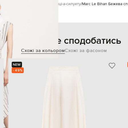
c Le Bihan
Одяг
Спідниці
Спідниці-а-силуету
Marc Le Bihan Бежева сп
Також може сподобатись
Схожі за кольором
Схожі за фасоном
NEW
- 49%