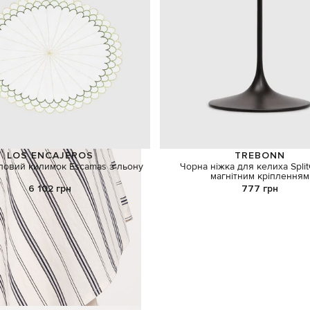
LOS ENCAJEROS
TREBONN
оловий килимок Escamas з льону
Чорна ніжка для келиха Split
магнітним кріпленням
6 102 грн
777 грн