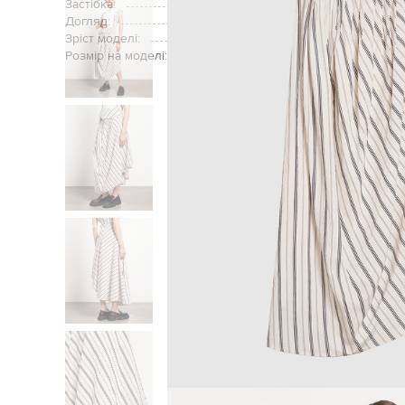
Застібка:
Догляд:
Зріст моделі:
Розмір на моделі: