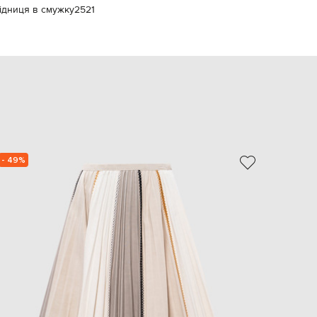
ідниця в смужку
2521
EUR
Slovakia
€
EUR
Slovenia
€
EUR
Spain
€
EUR
Sweden
€
- 49%
UAH
Ukraine
₴
EUR
Other
€