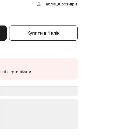
Таблиця розмірів
EUR
Denmark
€
EUR
Estonia
Купити в 1 клік
€
EUR
Finland
€
EUR
France
€
нні сертифікати
EUR
Germany
€
EUR
Greece
€
EUR
Hungary
€
EUR