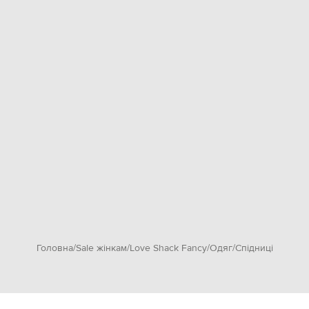
Головна
Sale жінкам
Love Shack Fancy
Одяг
Спідниці