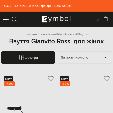
SALE ще більше брендів до -50% SS`26
Головна
Sale жінкам
Gianvito Rossi
Взуття
Взуття Gianvito Rossi для жінок
За популярністю
Фільтри
NEW
NEW
- 49%
- 50%