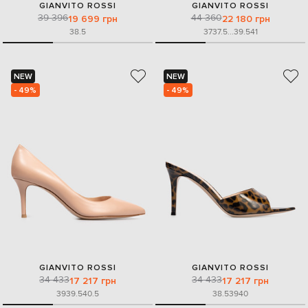
GIANVITO ROSSI
GIANVITO ROSSI
39 396
44 360
19 699 грн
22 180 грн
38.5
37
37.5
...
39.5
41
NEW
NEW
- 49%
- 49%
GIANVITO ROSSI
GIANVITO ROSSI
34 433
34 433
17 217 грн
17 217 грн
39
39.5
40.5
38.5
39
40