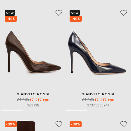
NEW
NEW
- 49%
- 49%
GIANVITO ROSSI
GIANVITO ROSSI
34 433
34 433
17 217 грн
17 217 грн
36
37
38
37
37.5
38
39
41
- 39%
- 39%