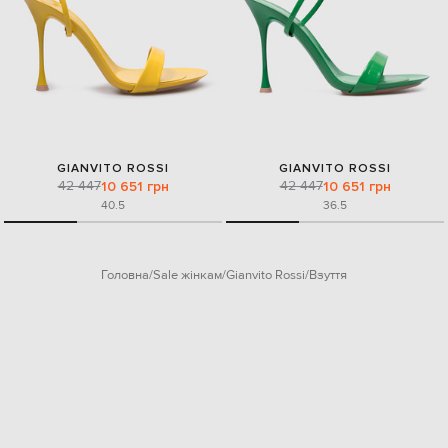
GIANVITO ROSSI
GIANVITO ROSSI
42 447
42 447
10 651 грн
10 651 грн
40.5
36.5
Головна
Sale жінкам
Gianvito Rossi
Взуття