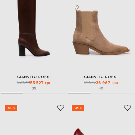
GIANVITO ROSSI
GIANVITO ROSSI
92 544
61 576
55 527 грн
36 967 грн
39
40
- 50%
- 39%