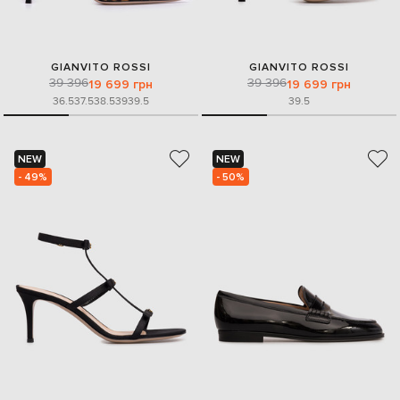
GIANVITO ROSSI
GIANVITO ROSSI
39 396
39 396
19 699 грн
19 699 грн
36.5
37.5
38.5
39
39.5
39.5
NEW
NEW
- 49%
- 50%