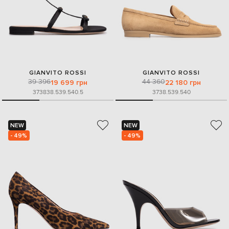
GIANVITO ROSSI
GIANVITO ROSSI
39 396
44 360
19 699 грн
22 180 грн
37
38
38.5
39.5
40.5
37
38.5
39.5
40
NEW
NEW
- 49%
- 49%