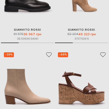
GIANVITO ROSSI
GIANVITO ROSSI
61 576
82 204
36 967 грн
49 323 грн
38.5
39
39.5
40
41
37
37.5
39.5
- 39%
- 69%