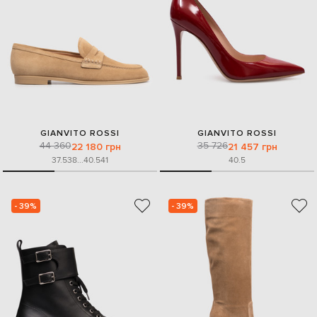
GIANVITO ROSSI
GIANVITO ROSSI
44 360
35 726
22 180 грн
21 457 грн
37.5
38
...
40.5
41
40.5
- 39%
- 39%