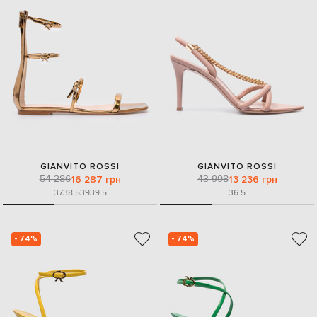
GIANVITO ROSSI
GIANVITO ROSSI
54 286
43 998
16 287 грн
13 236 грн
37
38.5
39
39.5
36.5
- 74%
- 74%