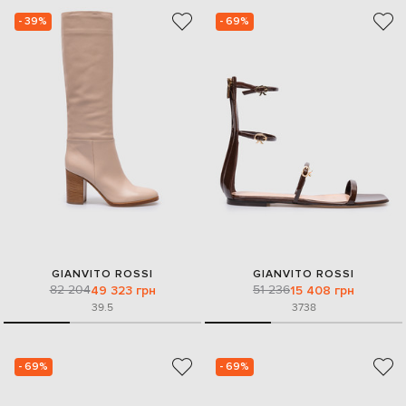
- 39%
- 69%
GIANVITO ROSSI
GIANVITO ROSSI
82 204
51 236
49 323 грн
15 408 грн
39.5
37
38
- 69%
- 69%