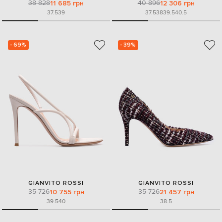
38 828
40 896
11 685 грн
12 306 грн
37.5
39
37.5
38
39.5
40.5
- 69%
- 39%
GIANVITO ROSSI
GIANVITO ROSSI
35 726
35 726
10 755 грн
21 457 грн
39.5
40
38.5