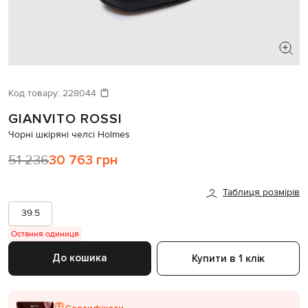
ШУКАЄТЕ НОВИЙ ОБРАЗ?
Давайте підберемо щось ще
Код товару:
228044
GIANVITO ROSSI
Схожі товари
Чорні шкіряні челсі Holmes
51 236
30 763 грн
Таблиця розмірів
39.5
Остання одиниця
До кошика
Купити в 1 клік