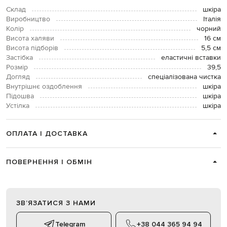
Склад
шкіра
Виробництво
Італія
Колір
чорний
Висота халяви
16 см
Висота підборів
5,5 см
Застібка
еластичні вставки
Розмір
39,5
Догляд
спеціалізована чистка
Внутрішнє оздоблення
шкіра
Підошва
шкіра
Устілка
шкіра
ОПЛАТА І ДОСТАВКА
ПОВЕРНЕННЯ І ОБМІН
ЗВʼЯЗАТИСЯ З НАМИ
Telegram
+38 044 365 94 94