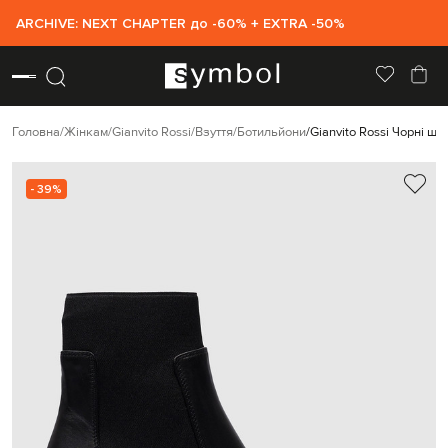
ARCHIVE: NEXT CHAPTER до -60% + EXTRA -50%
Головна
Жінкам
Gianvito Rossi
Взуття
Ботильйони
Gianvito Rossi Чорні шк
- 39%