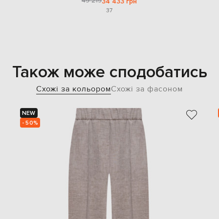
49 219
34 433 грн
37
Також може сподобатись
Схожі за кольором
Схожі за фасоном
NEW
- 50%