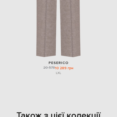
PESERICO
20 578
10 289 грн
L
XL
Також з цієї колекції