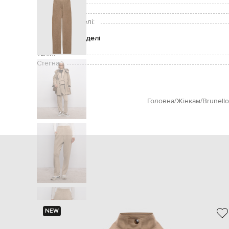
Догляд:
Зріст моделі:
Розмір на моделі:
Параметри моделі
Талія:
Стегна:
Головна
Жінкам
Brunello
NEW