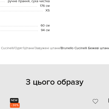
ручне прання, суха чистка
176 см
XS
60 см
94 см
 Cucinelli
Одяг
Штани
Завужені штани
Brunello Cucinelli Бежеві штан
З цього образу
NEW
- 30%