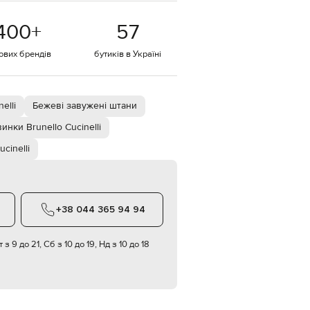
EUR
400
+
57
Denmark
€
тових брендів
бутиків в Україні
EUR
Estonia
€
EUR
elli
Бежеві завужені штани
Finland
€
инки Brunello Cucinelli
EUR
ucinelli
France
€
EUR
Germany
€
+38 044 365 94 94
EUR
Greece
€
 з 9 до 21, Сб з 10 до 19, Нд з 10 до 18
EUR
Hungary
€
EUR