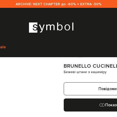
ARCHIVE: NEXT CHAPTER до -60% + EXTRA -50%
 Cucinelli
Одяг
Штани
Завужені штани
Brunello Cucinelli Бежеві штан
ale
Код товару:
344027
BRUNELLO CUCINEL
Бежеві штани з кашеміру
Повідоми
Показ