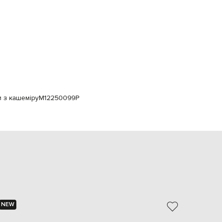
Italy
€
EUR
Latvia
€
EUR
Lithuania
€
EUR
Luxembourg
€
и з кашеміру
M12250099P
EUR
Netherlands
€
PLN
Poland
zł
EUR
Portugal
€
EUR
NEW
NEW
Romania
€