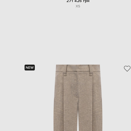
271 426 грн
XS
NEW