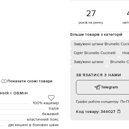
27
років на ринку
сві
Більше товарів з категорій
Завужені штани Brunello Cucin
Одяг Brunello Cucinelli
Нов
Завужені штани
Brunello C
ЗВʼЯЗАТИСЯ З НАМИ
Показати схожі товари
Telegram
ННЯ І ОБМІН
Графік роботи колцентру:
Пн-Пт
100% кашемір
Італія
Код товару:
344027
бежевий
еластичний пояс
дві кишені в бокових швах