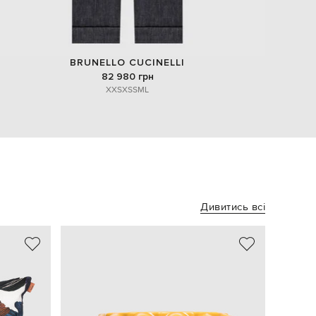
BRUNELLO CUCINELLI
82 980 грн
XXS
XS
S
M
L
Дивитись всі
NEW