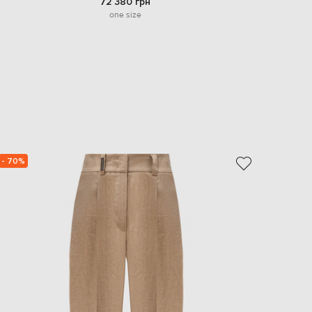
72 380 грн
one size
- 70%
NEW
- 29%