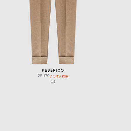
PESERICO
25 179
7 549 грн
XS