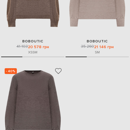
BOBOUTIC
BOBOUTIC
41 103
35 260
20 578 грн
21 146 грн
XS
S
M
S
M
- 40%