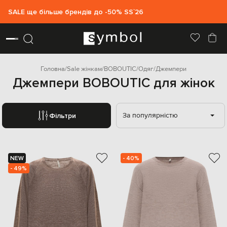
SALE ще більше брендів до -50% SS`26
Головна
Sale жінкам
BOBOUTIC
Одяг
Джемпери
Джемпери BOBOUTIC для жінок
За популярністю
Фільтри
NEW
- 40%
- 49%