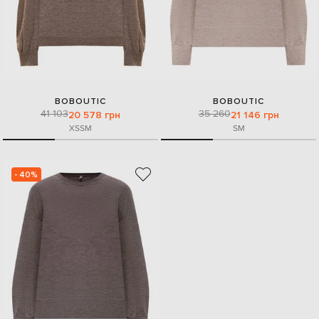
BOBOUTIC
BOBOUTIC
41 103
35 260
20 578 грн
21 146 грн
XS
S
M
S
M
- 40%