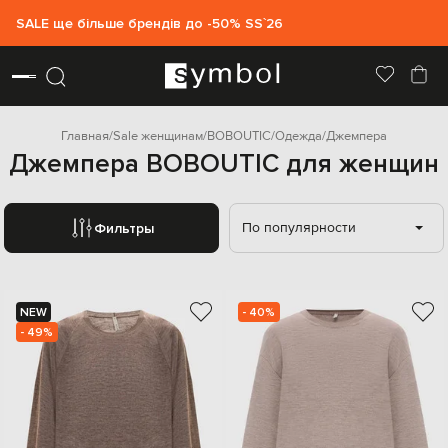
SALE ще більше брендів до -50% SS`26
Главная
Sale женщинам
BOBOUTIC
Одежда
Джемпера
Джемпера BOBOUTIC для женщин
По популярности
Фильтры
NEW
- 40%
- 49%