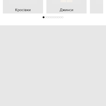
Кросівки
Джинси