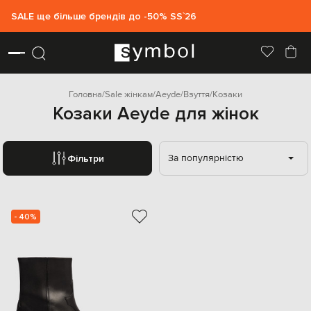
SALE ще більше брендів до -50% SS`26
Головна
Sale жінкам
Aeyde
Взуття
Козаки
Козаки Aeyde для жінок
За популярністю
Фільтри
- 40%