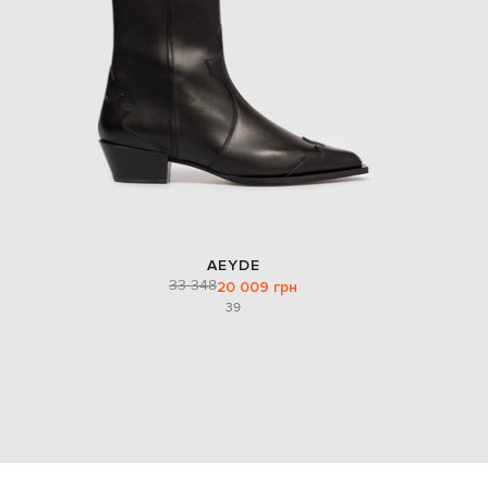
AEYDE
33 348
20 009 грн
39