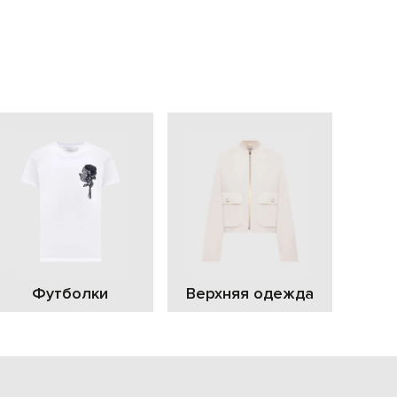
EUR
Slovakia
€
EUR
Slovenia
€
EUR
Spain
€
EUR
Sweden
€
UAH
Ukraine
₴
EUR
Other
Футболки
Верхняя одежда
€