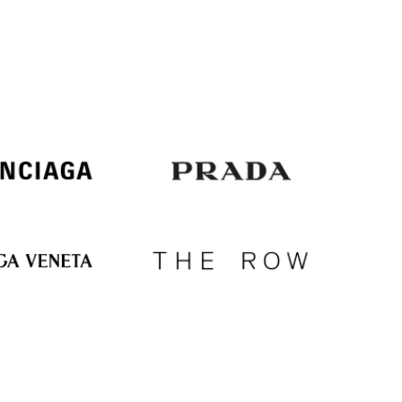
Italy
€
EUR
Latvia
€
EUR
Lithuania
€
EUR
Luxembourg
€
EUR
Netherlands
€
PLN
Poland
zł
EUR
Portugal
€
EUR
Romania
€