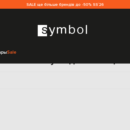
SALE ще більше брендів до -50% SS`26
Главная
Sale женщинам
Aeyde
Обувь
Казаки
ары
Sale
Казаки Aeyde для женщин