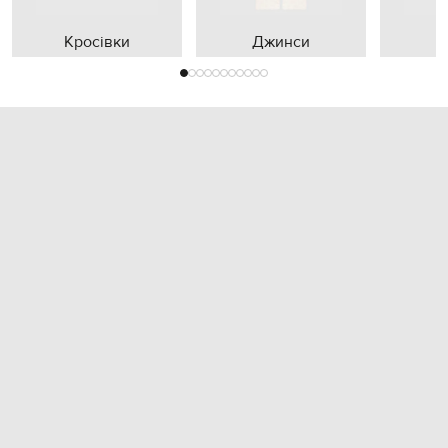
Кросівки
Джинси