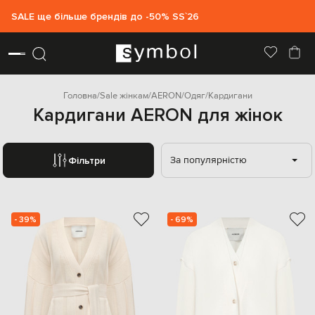
SALE ще більше брендів до -50% SS`26
Головна
Sale жінкам
AERON
Одяг
Кардигани
Кардигани AERON для жінок
За популярністю
Фільтри
- 39%
- 69%