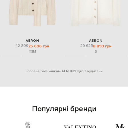
AERON
AERON
42 809
29 625
25 696 грн
8 893 грн
XS
M
S
Головна
Sale жінкам
AERON
Одяг
Кардигани
Популярні бренди