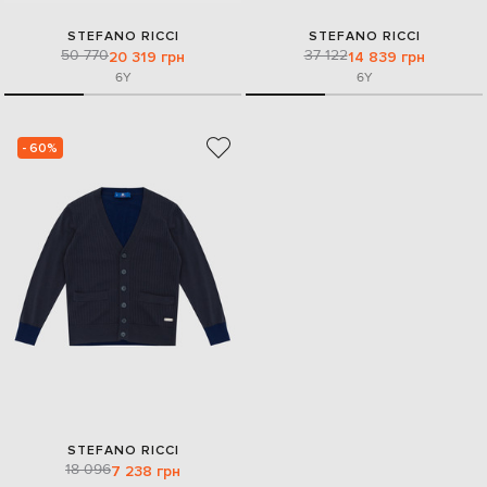
STEFANO RICCI
STEFANO RICCI
50 770
37 122
20 319 грн
14 839 грн
6Y
6Y
- 60%
STEFANO RICCI
18 096
7 238 грн