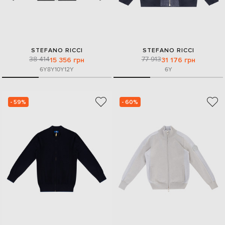
STEFANO RICCI
STEFANO RICCI
38 414
77 913
15 356 грн
31 176 грн
6Y
8Y
10Y
12Y
6Y
- 59%
- 60%