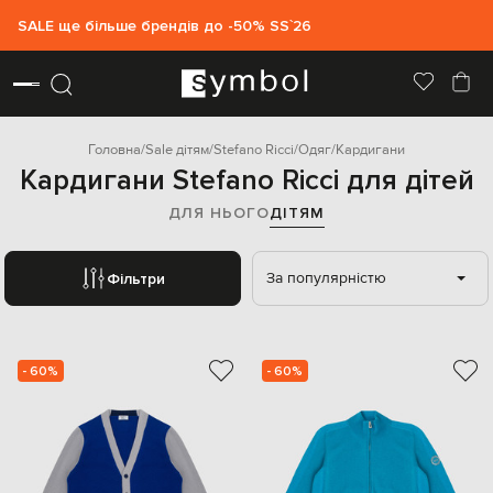
SALE ще більше брендів до -50% SS`26
Головна
Sale дітям
Stefano Ricci
Одяг
Кардигани
Кардигани Stefano Ricci для дітей
ДЛЯ НЬОГО
ДІТЯМ
За популярністю
Фільтри
- 60%
- 60%