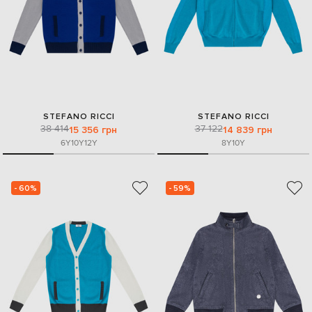
STEFANO RICCI
STEFANO RICCI
38 414
37 122
15 356 грн
14 839 грн
6Y
10Y
12Y
8Y
10Y
- 60%
- 59%