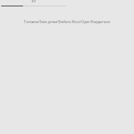
6Y
Головна
Sale дітям
Stefano Ricci
Одяг
Кардигани