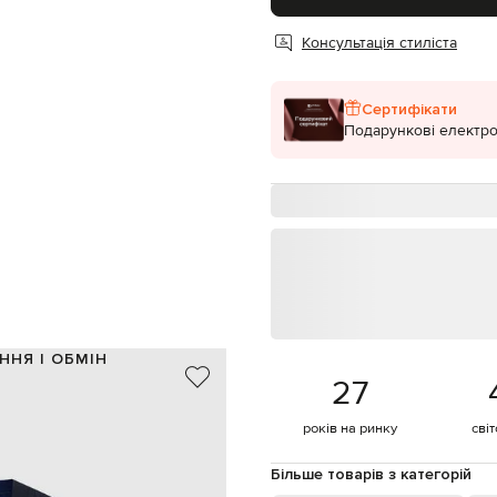
Консультація стиліста
Сертифікати
Подарункові електро
ННЯ І ОБМІН
27
100% шерсть
Італія
років на ринку
сві
темно-сірий, темно-синій
 металева пластина з логотипом
Більше товарів з категорій
гудзики