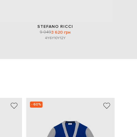
STEFANO RICCI
9 049
3 620 грн
4Y
6Y
10Y
12Y
- 60%
NEW
- 39%