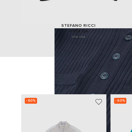
STEFANO RICCI
4 654 грн
one size
- 60%
- 60%