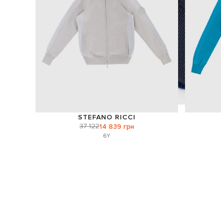
STEFANO RICCI
37 122
14 839 грн
6Y