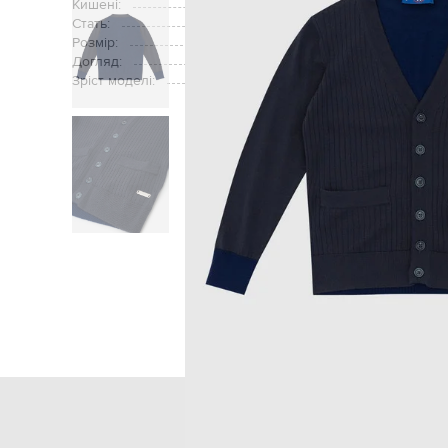
Кишені:
Стать:
Розмір:
Догляд:
Зріст моделі:
Головна
Дітям
St