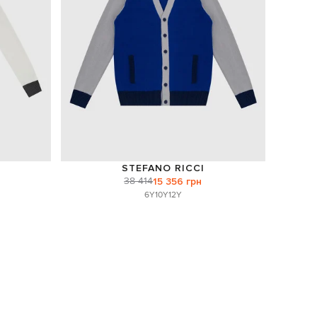
STEFANO RICCI
38 414
15 356 грн
6Y
10Y
12Y