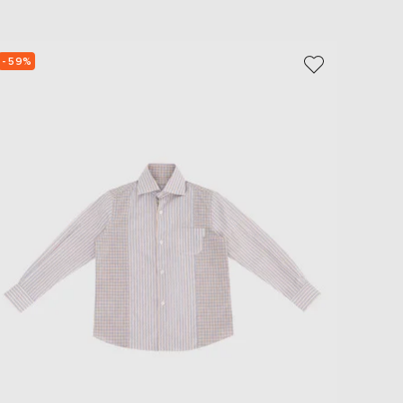
EUR
Slovakia
€
- 59%
- 59%
EUR
Slovenia
€
EUR
Spain
€
EUR
Sweden
€
UAH
Ukraine
₴
EUR
Other
€