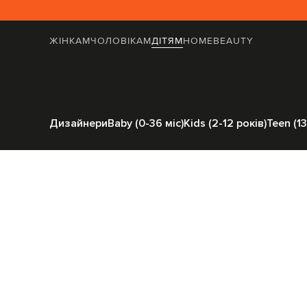
ЖІНКАМ
ЧОЛОВІКАМ
ДІТЯМ
HOME
BEAUTY
Головна
Дітям
St
Дизайнери
Baby (0-36 міс)
Kids (2-12 років)
Teen (13