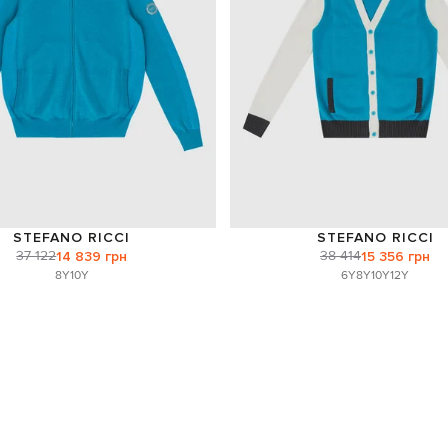
STEFANO RICCI
STEFANO RICCI
37 122
38 414
14 839 грн
15 356 грн
8Y
10Y
6Y
8Y
10Y
12Y