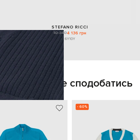
STEFANO RICCI
10 340
4 136 грн
6Y
10Y
Також може сподобатись
- 60%