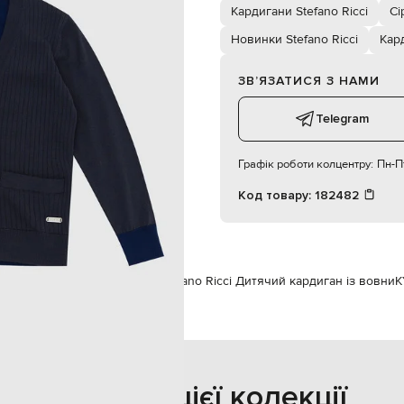
дві бічні накладні кишені
Кардигани Stefano Ricci
Сі
хлопчик
4Y
Новинки Stefano Ricci
Кар
ручне прання, сухе чищення
100 см
ЗВʼЯЗАТИСЯ З НАМИ
Telegram
Графік роботи колцентру:
Пн-Пт
Код товару:
182482
efano Ricci
Одяг
Кардигани
Stefano Ricci Дитячий кардиган із вовни
K
Також з цієї колекції