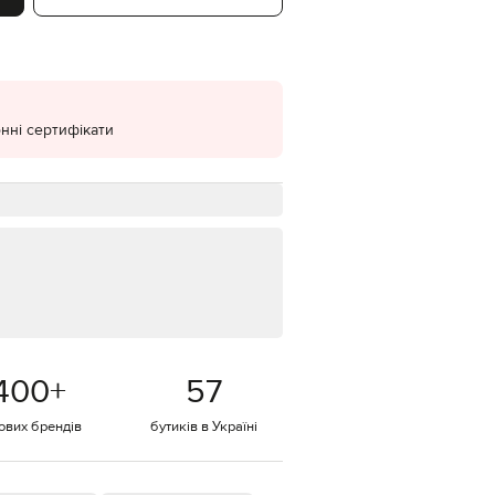
EUR
Denmark
€
EUR
Estonia
€
нні сертифікати
EUR
Finland
€
EUR
France
€
EUR
Germany
€
EUR
Greece
400
+
57
€
EUR
тових брендів
бутиків в Україні
Hungary
€
EUR