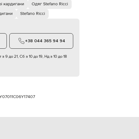
Italy
рі кардигани
Одяг Stefano Ricci
€
дигани
Stefano Ricci
EUR
Latvia
€
EUR
Lithuania
+38 044 365 94 94
€
EUR
 з 9 до 21, Сб з 10 до 19, Нд з 10 до 18
Luxembourg
€
EUR
Netherlands
€
PLN
Poland
Y07011C06Y17407
zł
EUR
Portugal
€
EUR
Romania
€