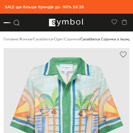
SALE ще більше брендів до -50% SS`26
Головна
Жінкам
Casablanca
Одяг
Сорочки
Casablanca Сорочка з льону Da