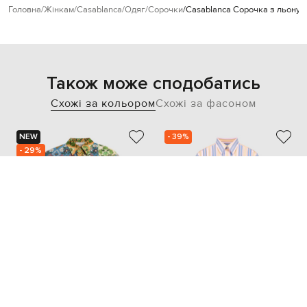
Головна
Жінкам
Casablanca
Одяг
Сорочки
Casablanca Сорочка з льону Da
Також може сподобатись
Схожі за кольором
Схожі за фасоном
NEW
- 39%
- 29%
ALEMAIS
ETRO