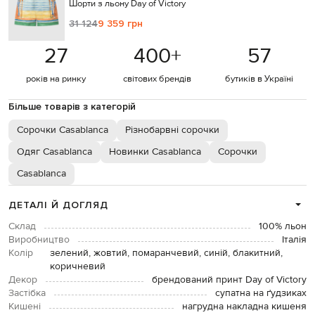
Шорти з льону Day of Victory
31 124
9 359 грн
27
400
+
57
років на ринку
світових брендів
бутиків в Україні
Більше товарів з категорій
Сорочки Casablanca
Різнобарвні сорочки
Одяг Casablanca
Новинки Casablanca
Сорочки
Casablanca
ДЕТАЛІ Й ДОГЛЯД
Склад
100% льон
Виробництво
Італія
Колір
зелений, жовтий, помаранчевий, синій, блакитний,
коричневий
Декор
брендований принт Day of Victory
Застібка
супатна на ґудзиках
Кишені
нагрудна накладна кишеня