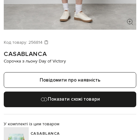
ШУКАЄТЕ НОВИЙ ОБРАЗ?
Давайте підберемо щось ще
Код товару:
256814
CASABLANCA
Схожі товари
Сорочка з льону Day of Victory
Повідомити про наявність
Показати схожі товари
У комплекті із цим товаром
CASABLANCA