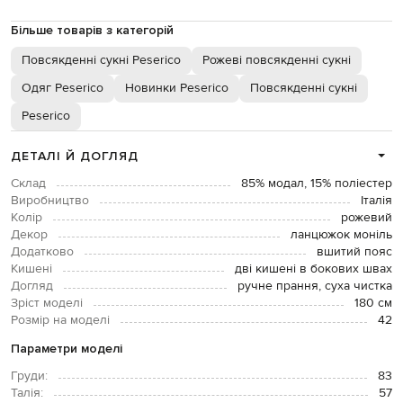
Більше товарів з категорій
Повсякденні сукні Peserico
Рожеві повсякденні сукні
Одяг Peserico
Новинки Peserico
Повсякденні сукні
Peserico
ДЕТАЛІ Й ДОГЛЯД
Склад
85% модал, 15% поліестер
Виробництво
Італія
Колір
рожевий
Декор
ланцюжок моніль
Додатково
вшитий пояс
Кишені
дві кишені в бокових швах
Догляд
ручне прання, суха чистка
Зріст моделі
180 см
Розмір на моделі
42
Параметри моделі
Груди:
83
Талія:
57