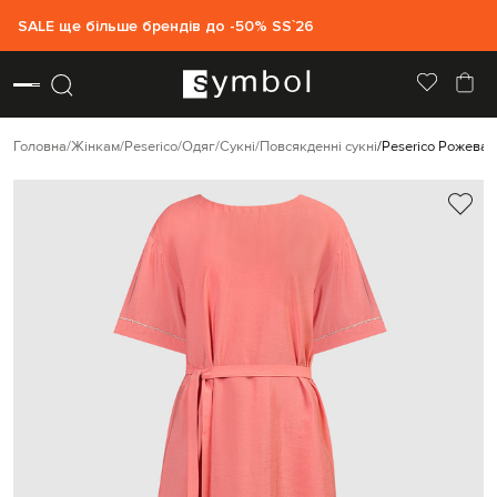
SALE ще більше брендів до -50% SS`26
Головна
Жінкам
Peserico
Одяг
Сукні
Повсякденні сукні
Peserico Рожева 