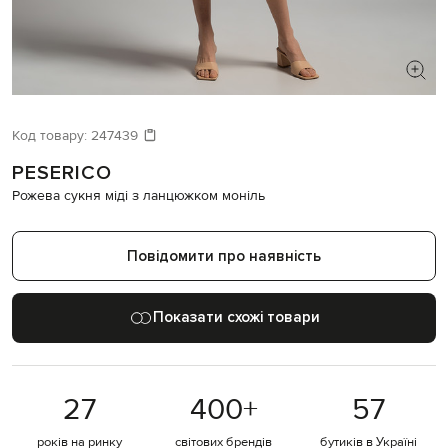
ШУКАЄТЕ НОВИЙ ОБРАЗ?
Давайте підберемо щось ще
Код товару:
247439
PESERICO
Схожі товари
Рожева сукня міді з ланцюжком моніль
Повідомити про наявність
Показати схожі товари
27
400
+
57
років на ринку
світових брендів
бутиків в Україні