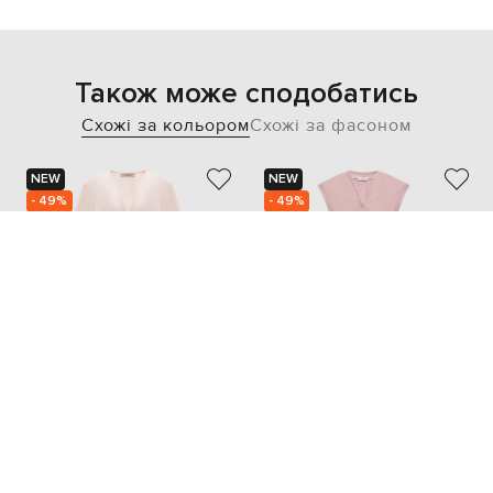
Також може сподобатись
Схожі за кольором
Схожі за фасоном
NEW
NEW
- 49%
- 49%
TWINSET
PESERICO
16 080
36 346
8 066 грн
18 199 грн
S
L
XL
XS
S