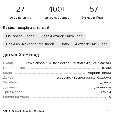
27
400
+
57
років на ринку
світових брендів
бутиків в Україні
Більше товарів з категорій
Різнобарвні поло
Одяг Alexander McQueen
Новинки Alexander McQueen
Поло
Alexander McQueen
ДЕТАЛІ Й ДОГЛЯД
Склад
77% віскоза, 16% поліестер, 5% поліамід, 2% еластан
Виробництво
Італія
Колір
чорний, білий
Декор
візерунок гусяча лапка, бахрома
Застібка
ґудзики
Догляд
суха чистка
Зріст моделі
176 см
Розмір на моделі
S
ОПЛАТА І ДОСТАВКА