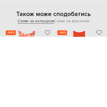
Також може сподобатись
Схожі за кольором
Схожі за фасоном
- 84%
- 69%
ZAC POSEN
MAX MARA
133 697
67 521
20 061 грн
20 267 грн
XS
S
S/M