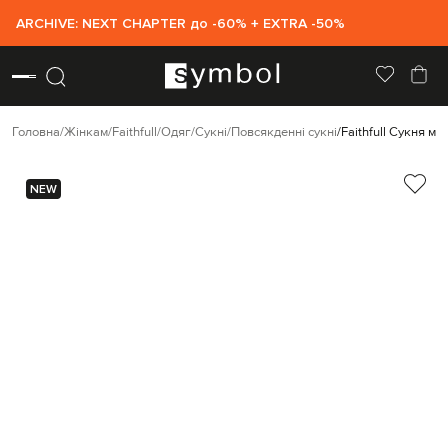
ARCHIVE: NEXT CHAPTER до -60% + EXTRA -50%
Головна
Жінкам
Faithfull
Одяг
Сукні
Повсякденні сукні
Faithfull Сукня мід
NEW