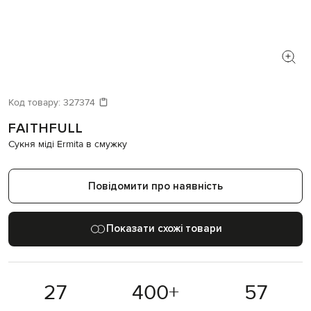
Код товару:
327374
FAITHFULL
Сукня міді Ermita в смужку
Повідомити про наявність
Показати схожі товари
27
400
+
57