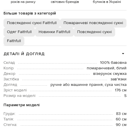
років на ринку
світових брендів
бутиків в Україні
Більше товарів з категорій
Повсякденні сукні Faithfull
Помаранчеві повсякденні сукні
Одяг Faithfull
Новинки Faithfull
Повсякденні сукні
Faithfull
ДЕТАЛІ Й ДОГЛЯД
Склад
100% бавовна
Колір
помаранчевий, білий
Декор
візерунок смужка
Застібка
зав'язки
Догляд
ручне або машинне прання, суха чистка
Зріст моделі
176 см
Розмір на моделі
S
Параметри моделі
Груди:
83 см
Талія:
60 см
Стегна:
90 см