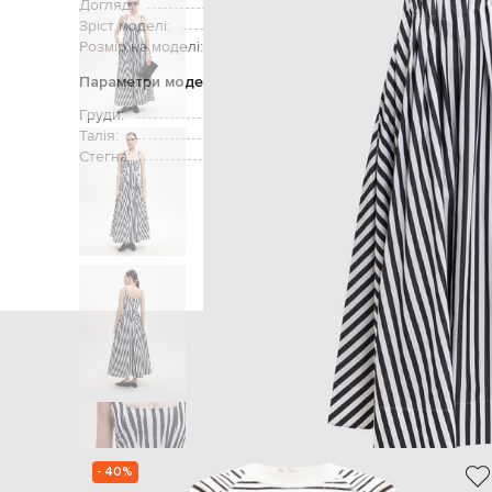
Догляд:
ручне аб
Зріст моделі:
Розмір на моделі:
Параметри моделі
Груди:
Талія:
Стегна:
Головна
Жінкам
Max Mara Sp
- 40%