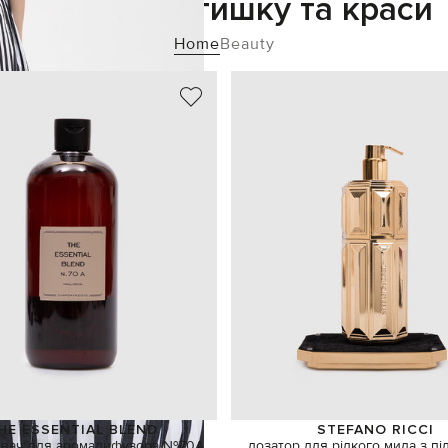
Додайте затишку та краси
Home
Beauty
HE ESSENTIAL BLEND
STEFANO RICCI
вач для аромадифузора №70А
дозатор для рідкого мила з п