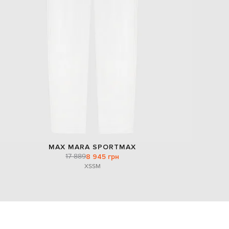
MAX MARA SPORTMAX
17 889
8 945 грн
XS
S
M