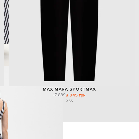
MAX MARA SPORTMAX
17 889
8 945 грн
XS
S