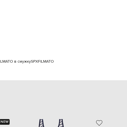
Italy
€
EUR
Latvia
€
EUR
Lithuania
€
EUR
Luxembourg
€
FILMATO в смужку
SPXFILMATO
EUR
Netherlands
€
PLN
Poland
zł
EUR
Portugal
€
EUR
Romania
NEW
- 60%
€