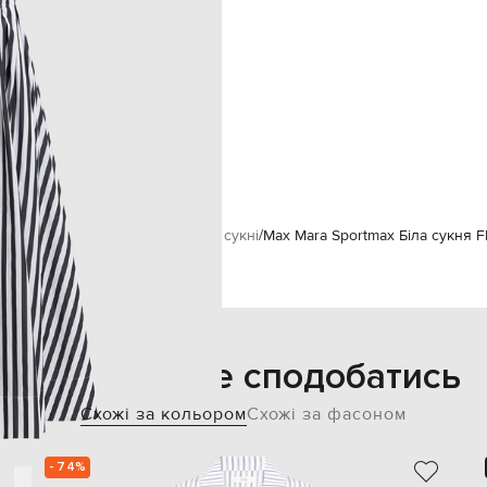
о машинне прання, суха чистка
176 см
40
83
60
90
ortmax
Одяг
Сукні
Повсякденні сукні
Max Mara Sportmax Біла сукня 
Також може сподобатись
Схожі за кольором
Схожі за фасоном
- 74%