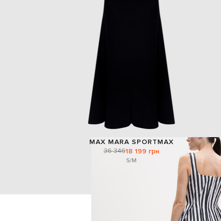
MAX MARA SPORTMAX
36 346
18 199 грн
S/M