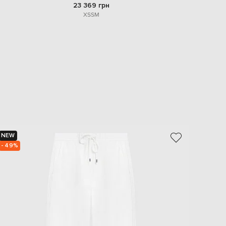
23 369 грн
XS
S
M
NEW
NEW
- 49%
- 49%