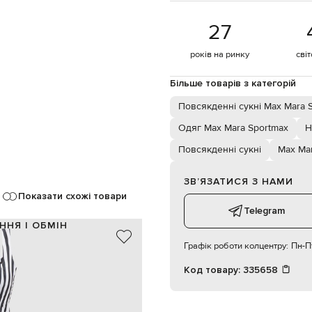
27
років на ринку
сві
Більше товарів з категорій
Повсякденні сукні Max Mara 
Одяг Max Mara Sportmax
Н
Повсякденні сукні
Max Ma
ЗВʼЯЗАТИСЯ З НАМИ
Показати схожі товари
Telegram
ННЯ І ОБМІН
Графік роботи колцентру:
Пн-Пт
100% бавовна
білий, чорний
Код товару:
335658
візерунок смужка, защипи
потаємна блискавка
дві кишені в бокових швах