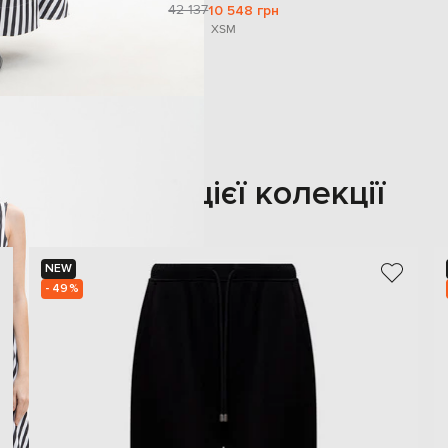
42 137
10 548 грн
XS
M
Також з цієї колекції
NEW
- 49%