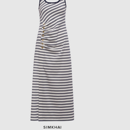
EUR
Slovakia
€
EUR
Slovenia
€
EUR
Spain
€
EUR
Sweden
€
UAH
Ukraine
₴
EUR
Other
€
SIMKHAI