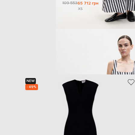
109 553
65 712 грн
XS
NEW
- 49%