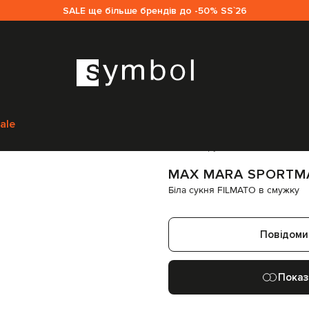
SALE ще більше брендів до -50% SS`26
ortmax
Одяг
Сукні
Повсякденні сукні
Max Mara Sportmax Біла сукня 
ale
Код товару:
335658
MAX MARA SPORTM
Біла сукня FILMATO в смужку
Повідоми
Показ