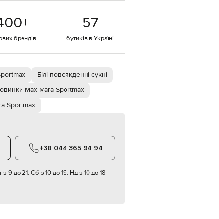
EUR
400
+
57
Denmark
€
тових брендів
бутиків в Україні
EUR
Estonia
€
EUR
Sportmax
Білі повсякденні сукні
Finland
€
овинки Max Mara Sportmax
EUR
ra Sportmax
France
€
EUR
Germany
€
+38 044 365 94 94
EUR
Greece
€
 з 9 до 21, Сб з 10 до 19, Нд з 10 до 18
EUR
Hungary
€
EUR