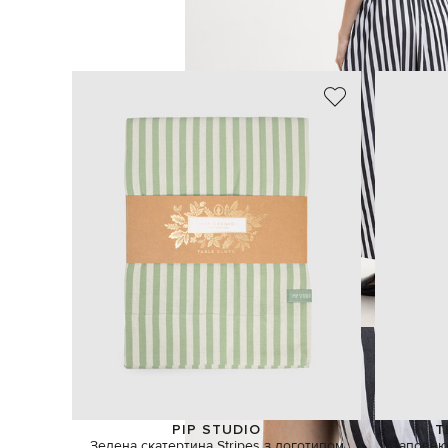
PIP STUDIO
T
Зелена скатертина Stripes з логотипом
Наповню