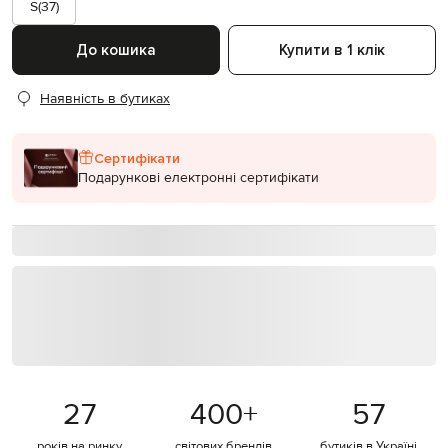
S(37)
До кошика
Купити в 1 клік
Наявність в бутиках
Сертифікати
Подарункові електронні сертифікати
27
400
+
57
років на ринку
світових брендів
бутиків в Україні