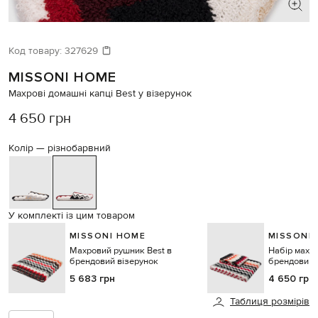
Код товару:
327629
MISSONI HOME
Махрові домашні капці Best у візерунок
4 650 грн
Колір —
різнобарвний
У комплекті із цим товаром
MISSONI HOME
MISSONI
Махровий рушник Best в
Набір махро
брендовий візерунок
брендовим 
5 683 грн
4 650 грн
Таблиця розмірів