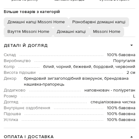
Більше товарів з категорій
Домашні капці Missoni Home
Різнобарвні домашні капці
Взуття Missoni Home
Домашні капці
Missoni Home
ДЕТАЛІ Й ДОГЛЯД
Склад
100% бавовна
Виробництво
Португалія
Колір
білий, чорний, бежевий, бордовий, червоний
Висота підошви
2 см
Декор
брендовий зигзагоподібний візерунок, брендована
нашивка-прапорець
Додатково
наповнювач - поліуретан
Розмір
L
Догляд
спеціалізована чистка
Внутрішнє оздоблення
100% бавовна
Підошва
100% бавовна
Устілка
100% бавовна
ОПЛАТА І ДОСТАВКА