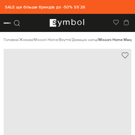
SALE ще більше брендів до -50% SS`26
Головна
Жінкам
Missoni Home
Взуття
Домашні капці
Missoni Home Махров