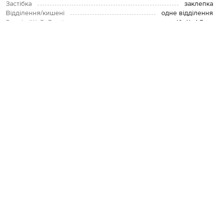
Застібка
заклепка
Відділення/кишені
одне відділення
Розмір (ШхВхГ, см)
19х11х4,5 см
Догляд
спеціалізована чистка
Внутрішнє оздоблення
шкіра
ОПЛАТА І ДОСТАВКА
ПОВЕРНЕННЯ І ОБМІН
ЗВʼЯЗАТИСЯ З НАМИ
Telegram
+38 044 365 94 94
Графік роботи колцентру:
Пн-Пт з 9 до 21, Сб з 10 до 19, Нд з 10
до 18
Код товару:
266809