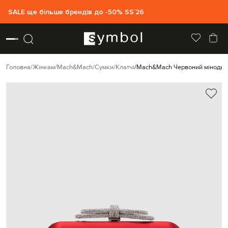
SALE ще більше брендів до -50% SS`26
Головна
Жінкам
Mach&Mach
Сумки
Клатчі
Mach&Mach Червоний мінодьєр