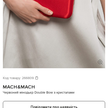
ШУКАЄТЕ НОВИЙ ОБРАЗ?
Давайте підберемо щось ще
Код товару:
266809
MACH&MACH
Схожі товари
Червоний мінодьєр Double Bow з кристалами
Повідомити про наявність