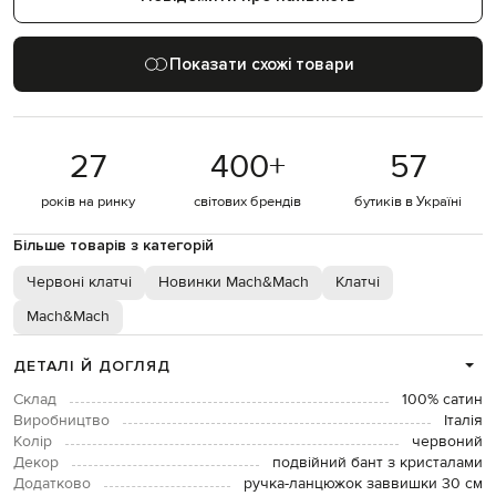
Показати схожі товари
27
400
+
57
років на ринку
світових брендів
бутиків в Україні
Більше товарів з категорій
Червоні клатчі
Новинки Mach&Mach
Клатчі
Mach&Mach
ДЕТАЛІ Й ДОГЛЯД
Склад
100% сатин
Виробництво
Італія
Колір
червоний
Декор
подвійний бант з кристалами
Додатково
ручка-ланцюжок заввишки 30 см