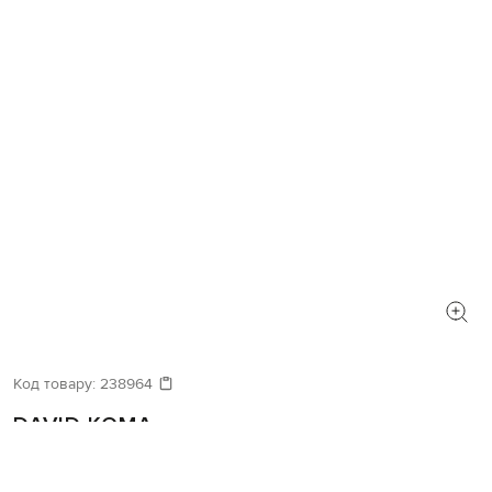
Код товару:
238964
DAVID KOMA
Червона сукня міні з вовни з оборками
103 453
62 093 грн