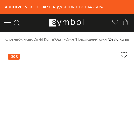
ARCHIVE: NEXT CHAPTER до -60% + EXTRA -50%
Головна
Жінкам
David Koma
Одяг
Сукні
Повсякденні сукні
David Koma Че
- 39%