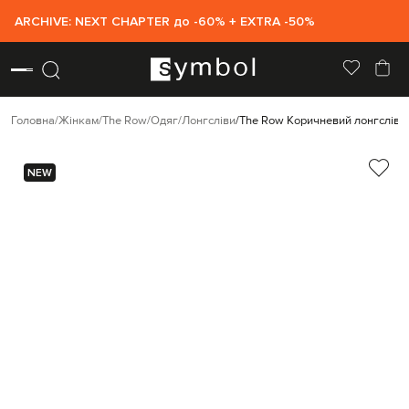
ARCHIVE: NEXT CHAPTER до -60% + EXTRA -50%
Головна
Жінкам
The Row
Одяг
Лонгсліви
The Row Коричневий лонгслів Fl
NEW