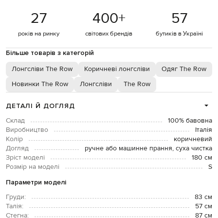
27
400
+
57
років на ринку
світових брендів
бутиків в Україні
Більше товарів з категорій
Лонгсліви The Row
Коричневі лонгсліви
Одяг The Row
Новинки The Row
Лонгсліви
The Row
ДЕТАЛІ Й ДОГЛЯД
Склад
100% бавовна
Виробництво
Італія
Колір
коричневий
Догляд
ручне або машинне прання, суха чистка
Зріст моделі
180 см
Розмір на моделі
S
Параметри моделі
Груди:
83 см
Талія:
57 см
Стегна:
87 см