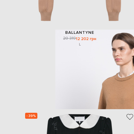
BALLANTYNE
20 319
12 202 грн
L
- 39%