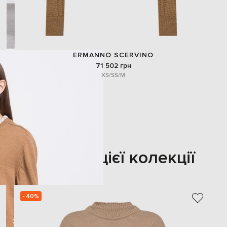
ERMANNO SCERVINO
71 502 грн
XS/S
S/M
Також з цієї колекції
- 40%