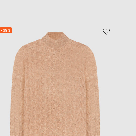
EUR
Slovakia
€
EUR
Slovenia
- 39%
- 39%
€
EUR
Spain
€
EUR
Sweden
€
UAH
Ukraine
₴
EUR
Other
€