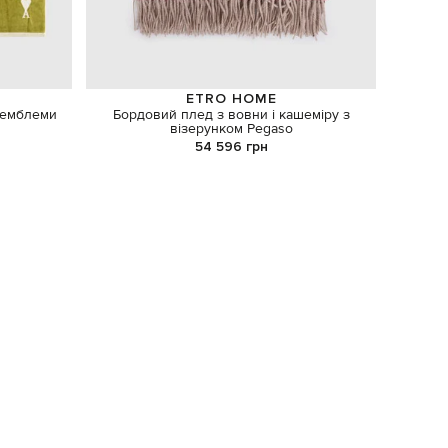
ETRO HOME
 емблеми
Бордовий плед з вовни і кашеміру з
Сірий
візерунком Pegaso
54 596 грн