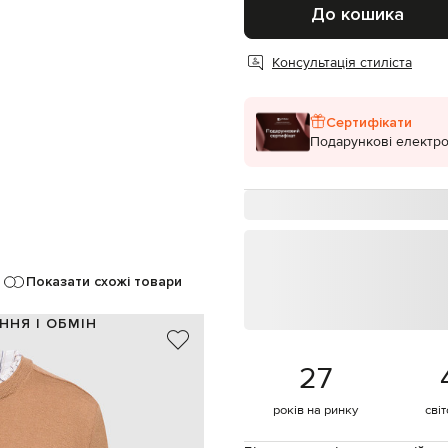
До кошика
Консультація стиліста
Сертифікати
Подарункові електро
Показати схожі товари
ННЯ І ОБМІН
100% вовна
27
50% ацетат, 50% віскоза
коричневий, білий, сірий
років на ринку
сві
фект накладання шарів, проріхи
суха чистка