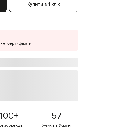
Купити в 1 клік
EUR
Denmark
€
EUR
Estonia
€
нні сертифікати
EUR
Finland
€
EUR
France
€
EUR
Germany
€
EUR
Greece
€
400
+
57
EUR
Hungary
€
тових брендів
бутиків в Україні
EUR