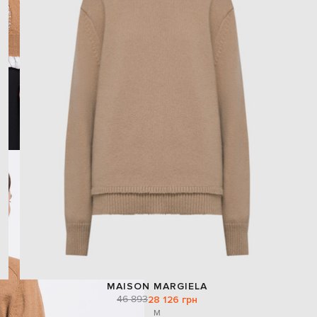
MAISON MARGIELA
46 893
28 126 грн
M