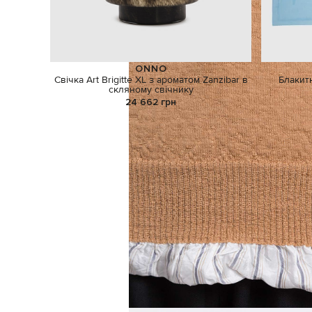
ONNO
Свічка Art Brigitte XL з ароматом Zanzibar в
Блакит
скляному свічнику
24 662 грн