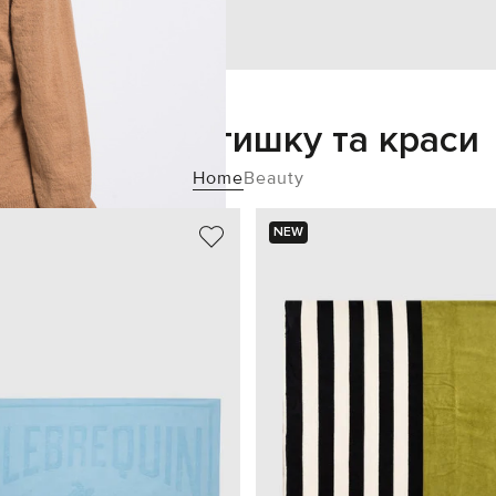
Додайте затишку та краси
Home
Beauty
NEW