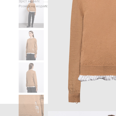
Зріст моделі:
Розмір на моделі:
Головна
Жінкам
Maiso