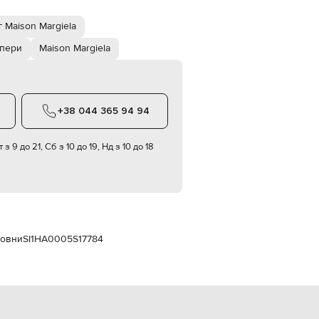
Italy
€
 Maison Margiela
EUR
Latvia
пери
Maison Margiela
€
EUR
Lithuania
€
+38 044 365 94 94
EUR
Luxembourg
€
 з 9 до 21, Сб з 10 до 19, Нд з 10 до 18
EUR
Netherlands
€
PLN
Poland
zł
вовни
SI1HA0005S17784
EUR
Portugal
€
EUR
Romania
€