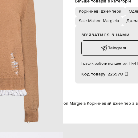
Більше товарів з категорій
174 см
S
Коричневі джемпери
Одяг
Sale Maison Margiela
Джем
ЗВʼЯЗАТИСЯ З НАМИ
Telegram
Графік роботи колцентру:
Пн-Пт
Код товару:
225578
n Margiela
Одяг
Джемпери
Maison Margiela Коричневий джемпер з 