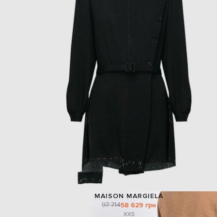
MAISON MARGIELA
97 714
58 629 грн
XXS