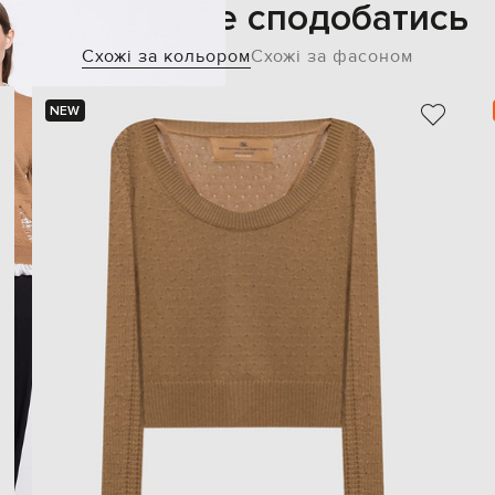
Також може сподобатись
Схожі за кольором
Схожі за фасоном
NEW