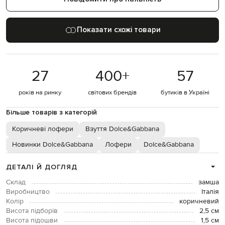
Показати схожі товари
27
400
+
57
років на ринку
світових брендів
бутиків в Україні
Більше товарів з категорій
Коричневі лофери
Взуття Dolce&Gabbana
Новинки Dolce&Gabbana
Лофери
Dolce&Gabbana
ДЕТАЛІ Й ДОГЛЯД
Склад
замша
Виробництво
Італія
Колір
коричневий
Висота підборів
2,5 см
Висота підошви
1,5 см