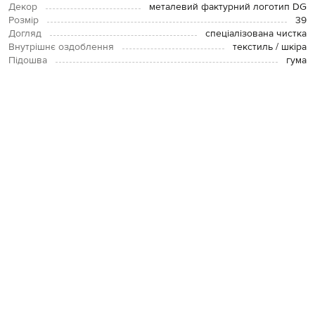
Декор
металевий фактурний логотип DG
Розмір
39
Догляд
спеціалізована чистка
Внутрішнє оздоблення
текстиль / шкіра
Підошва
гума
Устілка
текстиль
ОПЛАТА І ДОСТАВКА
ПОВЕРНЕННЯ І ОБМІН
ЗВʼЯЗАТИСЯ З НАМИ
Telegram
+38 044 365 94 94
Графік роботи колцентру:
Пн-Пт з 9 до 21, Сб з 10 до 19, Нд з 10
до 18
Код товару:
270618