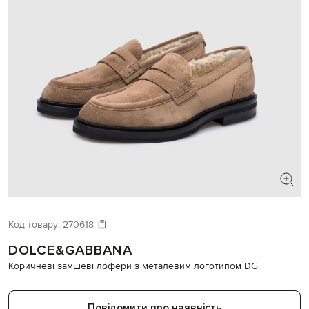
ШУКАЄТЕ НОВИЙ ОБРАЗ?
Давайте підберемо щось ще
Код товару:
270618
DOLCE&GABBANA
Схожі товари
Коричневі замшеві лофери з металевим логотипом DG
Повідомити про наявність