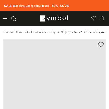
SALE ще більше брендів до -50% SS`26
Головна
Жінкам
Dolce&Gabbana
Взуття
Лофери
Dolce&Gabbana Коричнев