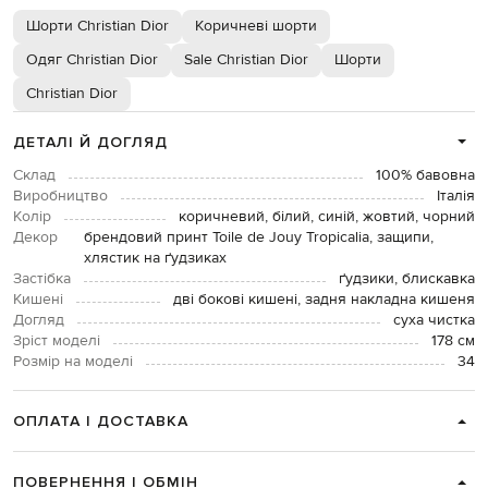
Шорти Christian Dior
Коричневі шорти
Одяг Christian Dior
Sale Christian Dior
Шорти
Christian Dior
ДЕТАЛІ Й ДОГЛЯД
Склад
100% бавовна
Виробництво
Італія
Колір
коричневий, білий, синій, жовтий, чорний
Декор
брендовий принт Toile de Jouy Tropicalia, защипи,
хлястик на ґудзиках
Застібка
ґудзики, блискавка
Кишені
дві бокові кишені, задня накладна кишеня
Догляд
суха чистка
Зріст моделі
178 см
Розмір на моделі
34
ОПЛАТА І ДОСТАВКА
ПОВЕРНЕННЯ І ОБМІН