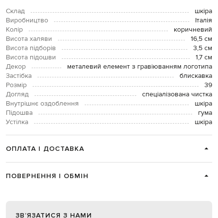
Склад
шкіра
Виробництво
Італія
Колір
коричневий
Висота халяви
16,5 см
Висота підборів
3,5 см
Висота підошви
1,7 см
Декор
металевий елемент з гравіюванням логотипа
Застібка
блискавка
Розмір
39
Догляд
спеціалізована чистка
Внутрішнє оздоблення
шкіра
Підошва
гума
Устілка
шкіра
ОПЛАТА І ДОСТАВКА
ПОВЕРНЕННЯ І ОБМІН
ЗВʼЯЗАТИСЯ З НАМИ