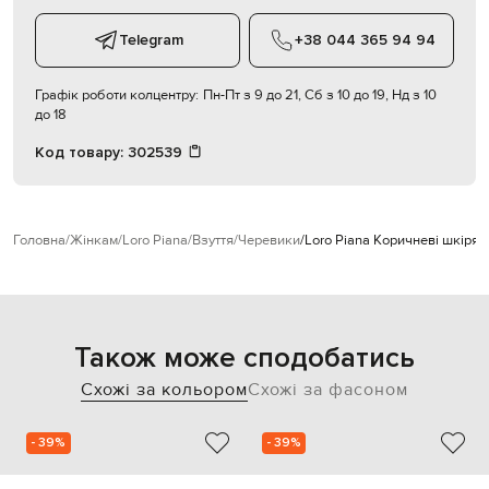
Telegram
+38 044 365 94 94
Графік роботи колцентру:
Пн-Пт з 9 до 21, Сб з 10 до 19, Нд з 10
до 18
Код товару:
302539
Головна
Жінкам
Loro Piana
Взуття
Черевики
Loro Piana Коричневі шкірян
Також може сподобатись
Схожі за кольором
Схожі за фасоном
- 39%
- 39%