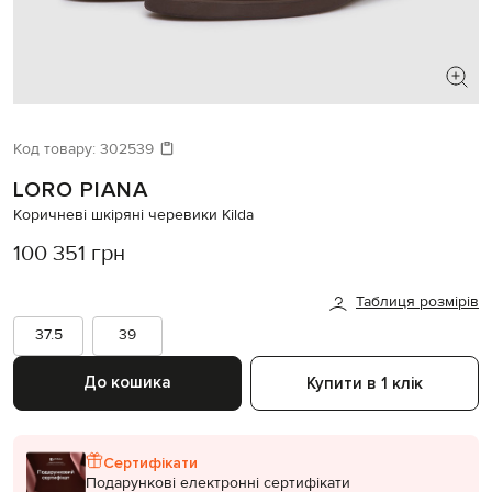
ШУКАЄТЕ НОВИЙ ОБРАЗ?
Давайте підберемо щось ще
Код товару:
302539
LORO PIANA
Схожі товари
Коричневі шкіряні черевики Kilda
100 351 грн
Таблиця розмірів
37.5
39
До кошика
Купити в 1 клік
Сертифікати
Подарункові електронні сертифікати