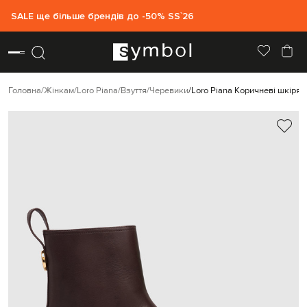
SALE ще більше брендів до -50% SS`26
Головна
Жінкам
Loro Piana
Взуття
Черевики
Loro Piana Коричневі шкірян