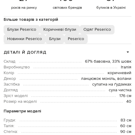
років на ринку
світових брендів
бутиків в Україні
Більше товарів з категорій
Блузи Peserico
Коричневі блузи
Одяг Peserico
Новинки Peserico
Блузи
Peserico
ДЕТАЛІ Й ДОГЛЯД
Склад
67% бавовна, 33% шовк
Виробництво
Італія
Колір
коричневий
Декор
ланцюжок моніль, волани
Застібка
супатна на ґудзиках
Догляд
суха чистка
Зріст моделі
176 см
Розмір на моделі
40
Параметри моделі
Груди:
83 см
Талія:
60 см
Стегна:
90 см