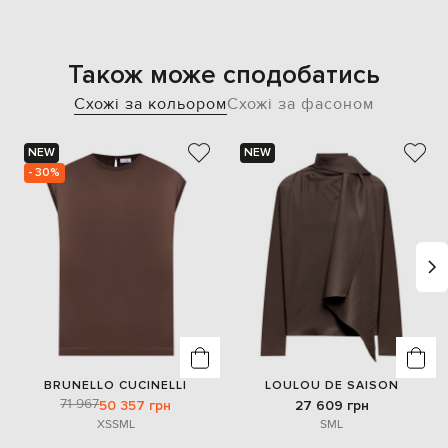
Також може сподобатись
Схожі за кольором
Схожі за фасоном
NEW
NEW
- 30%
BRUNELLO CUCINELLI
LOULOU DE SAISON
71 967
50 357 грн
27 609 грн
XS
S
M
L
S
M
L