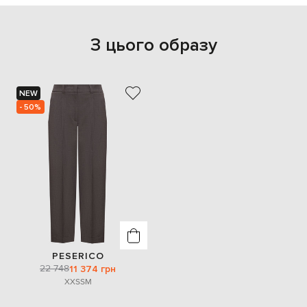
З цього образу
NEW
- 50%
PESERICO
22 748
11 374 грн
XXS
S
M