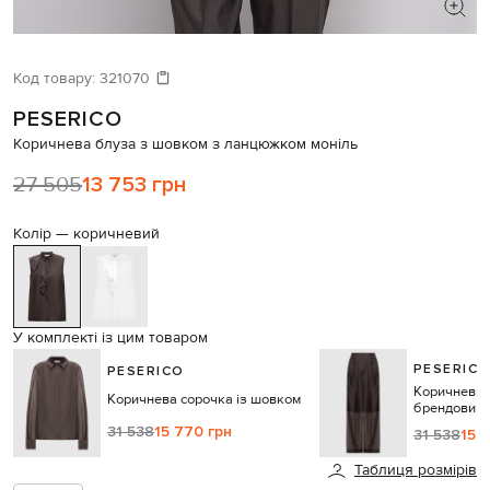
ШУКАЄТЕ НОВИЙ ОБРАЗ?
Давайте підберемо щось ще
Код товару:
321070
PESERICO
Схожі товари
Коричнева блуза з шовком з ланцюжком моніль
27 505
13 753 грн
Колір —
коричневий
У комплекті із цим товаром
PESERIC
PESERICO
Коричневі ш
Коричнева сорочка із шовком
брендовим 
31 538
15 770 грн
31 538
15 
Таблиця розмірів