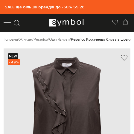
SALE ще більше брендів до -50% SS`26
Головна
Жінкам
Peserico
Одяг
Блузи
Peserico Коричнева блуза з шовко
NEW
- 49%