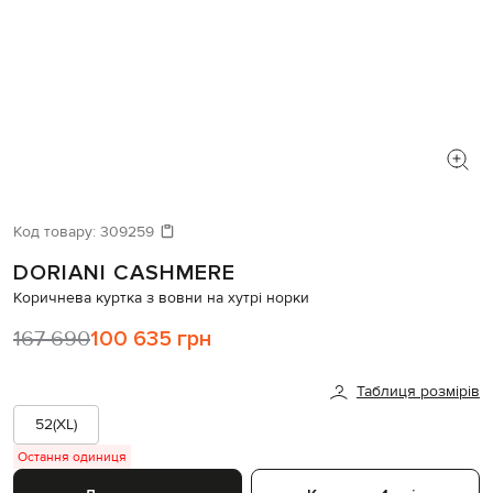
Код товару:
309259
DORIANI CASHMERE
Коричнева куртка з вовни на хутрі норки
167 690
100 635 грн
Таблиця розмірів
52(XL)
Остання одиниця