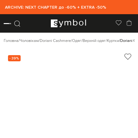
ARCHIVE: NEXT CHAPTER до -60% + EXTRA -50%
Головна
Чоловікам
Doriani Cashmere
Одяг
Верхній одяг
Куртки
Doriani C
- 39%