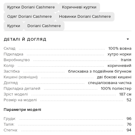
Куртки Doriani Cashmere
Коричневі куртки
Одяг Doriani Cashmere
Новинки Doriani Cashmere
Куртки
Doriani Cashmere
ДЕТАЛІ Й ДОГЛЯД
Склад
100% вовна
Підкладка
хутро норки
Виробництво
Італія
Колір
коричневий
Застібка
блискавка з подвійним бігунком
Кишені (зовнішні)
дві бокові кишені
Догляд
спеціалізована чистка
Підкладка деталей
100% поліестер
Зріст моделі
187 см
Розмір на моделі
52
Параметри моделі
Груди:
96
Талія:
76
Стегна:
94