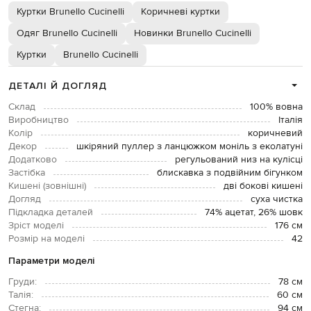
Куртки Brunello Cucinelli
Коричневі куртки
Одяг Brunello Cucinelli
Новинки Brunello Cucinelli
Куртки
Brunello Cucinelli
ДЕТАЛІ Й ДОГЛЯД
Склад
100% вовна
Виробництво
Італія
Колір
коричневий
Декор
шкіряний пуллер з ланцюжком моніль з еколатуні
Додатково
регульований низ на кулісці
Застібка
блискавка з подвійним бігунком
Кишені (зовнішні)
дві бокові кишені
Догляд
суха чистка
Підкладка деталей
74% ацетат, 26% шовк
Зріст моделі
176 см
Розмір на моделі
42
Параметри моделі
Груди:
78 см
Талія:
60 см
Стегна:
94 см