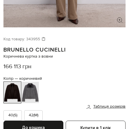
ШУКАЄТЕ НОВИЙ ОБРАЗ?
Давайте підберемо щось ще
Код товару:
343955
BRUNELLO CUCINELLI
Схожі товари
Коричнева куртка з вовни
166 113 грн
Колір —
коричневий
Таблиця розмірів
40(S)
42(M)
До кошика
Купити в 1 клік