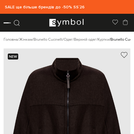
SALE ще більше брендів до -50% SS`26
Головна
Жінкам
Brunello Cucinelli
Одяг
Верхній одяг
Куртки
Brunello Cuci
NEW