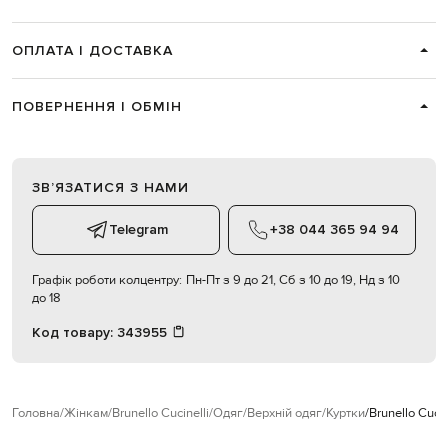
ОПЛАТА І ДОСТАВКА
ПОВЕРНЕННЯ І ОБМІН
ЗВʼЯЗАТИСЯ З НАМИ
Telegram
+38 044 365 94 94
Графік роботи колцентру:
Пн-Пт з 9 до 21, Сб з 10 до 19, Нд з 10
до 18
Код товару:
343955
Головна
Жінкам
Brunello Cucinelli
Одяг
Верхній одяг
Куртки
Brunello Cuci