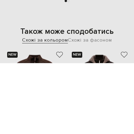
Також може сподобатись
Схожі за кольором
Схожі за фасоном
NEW
NEW
TWINSET
PESERICO
14 115 грн
68 762 грн