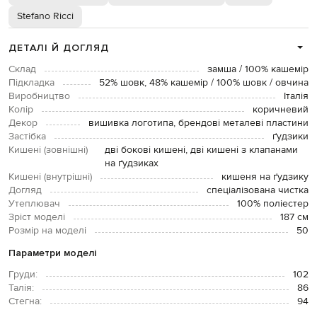
Stefano Ricci
ДЕТАЛІ Й ДОГЛЯД
Склад
замша / 100% кашемір
Підкладка
52% шовк, 48% кашемір / 100% шовк / овчина
Виробництво
Італія
Колір
коричневий
Декор
вишивка логотипа, брендові металеві пластини
Застібка
ґудзики
Кишені (зовнішні)
дві бокові кишені, дві кишені з клапанами
на ґудзиках
Кишені (внутрішні)
кишеня на ґудзику
Догляд
спеціалізована чистка
Утеплювач
100% поліестер
Зріст моделі
187 см
Розмір на моделі
50
Параметри моделі
Груди:
102
Талія:
86
Стегна:
94