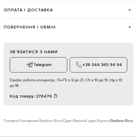
ОПЛАТА І ДОСТАВКА
ПОВЕРНЕННЯ І ОБМІН
ЗВʼЯЗАТИСЯ З НАМИ
Telegram
+38 044 365 94 94
Графік роботи колцентру:
Пн-Пт з 9 до 21, Сб з 10 до 19, Нд з 10
до 18
Код товару:
276476
Головна
Чоловікам
Stefano Ricci
Одяг
Верхній одяг
Куртки
Stefano Ricci