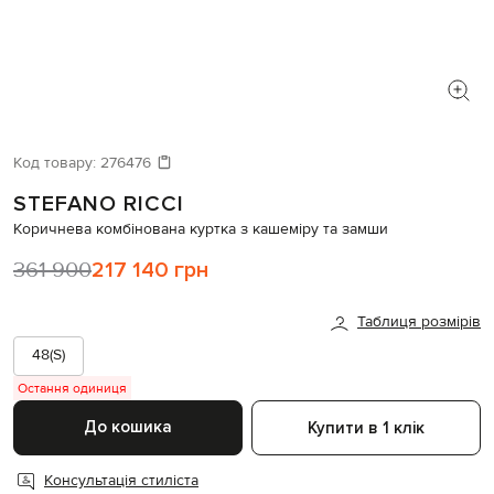
Код товару:
276476
STEFANO RICCI
Коричнева комбінована куртка з кашеміру та замши
361 900
217 140 грн
Таблиця розмірів
48(S)
Остання одиниця
До кошика
Купити в 1 клік
Консультація стиліста