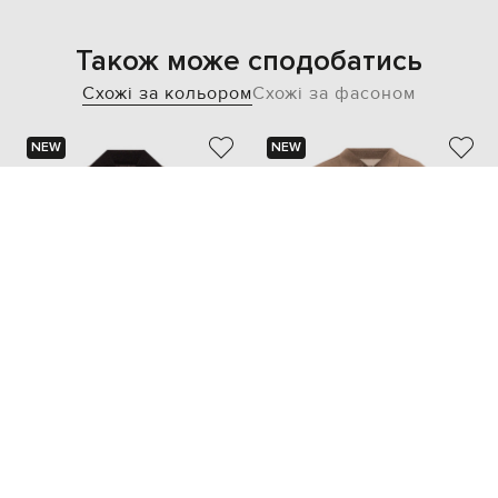
Також може сподобатись
Схожі за кольором
Схожі за фасоном
NEW
NEW
TOM FORD
BRETT JOHNSON
264 912 грн
140 418 грн
XXL
XXXL
XXL
XXXL