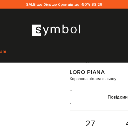
SALE ще більше брендів до -50% SS`26
м
Loro Piana
Одяг
Спідня білизна
Піжами
Loro Piana Коралова піжама
ale
Код товару:
196946
LORO PIANA
Коралова піжама з льону
Повідоми
27