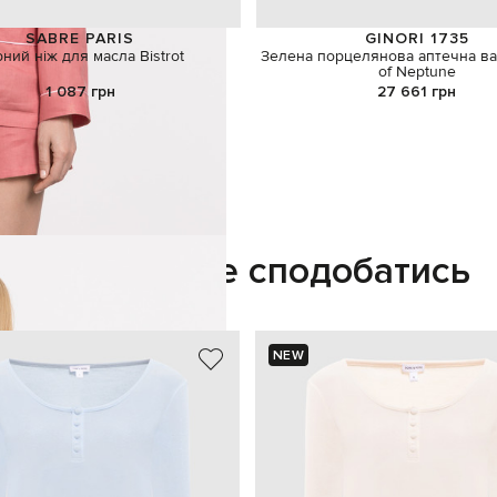
SABRE PARIS
GINORI 1735
ний ніж для масла Bistrot
Зелена порцелянова аптечна ва
of Neptune
1 087 грн
27 661 грн
Також може сподобатись
NEW