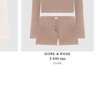
DORE & ROSE
3 930 грн
XS
S
M
L