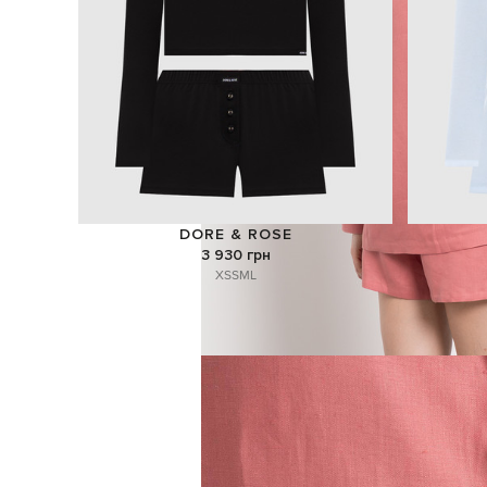
DORE & ROSE
3 930 грн
XS
S
M
L