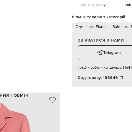
років на ринку
сві
Більше товарів з категорій
Одяг Loro Piana
Sale Loro 
ЗВʼЯЗАТИСЯ З НАМИ
Telegram
Графік роботи колцентру:
Пн-Пт
Код товару:
196946
ННЯ І ОБМІН
100% льон
Італія
кораловий
и / еластичний пояс на зав'язці
дві бічні накладні кишені