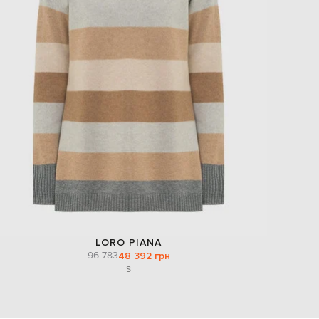
EUR
Slovakia
€
EUR
Slovenia
€
EUR
Spain
€
EUR
Sweden
€
UAH
Ukraine
₴
EUR
Other
€
LORO PIANA
96 783
48 392 грн
S