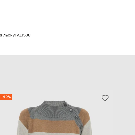
Italy
€
EUR
Latvia
€
EUR
 з льону
FAL1538
Lithuania
€
EUR
Luxembourg
€
EUR
Netherlands
€
PLN
Poland
zł
- 49%
- 50%
EUR
Portugal
€
EUR
Romania
€