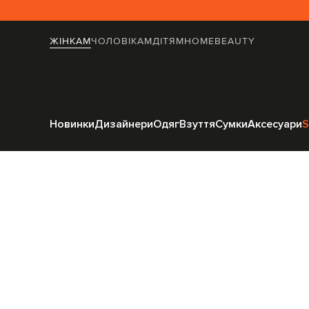
ЖІНКАМ
ЧОЛОВІКАМ
ДІТЯМ
HOME
BEAUTY
Головна
Жінка
Новинки
Дизайнери
Одяг
Взуття
Сумки
Аксесуари
S