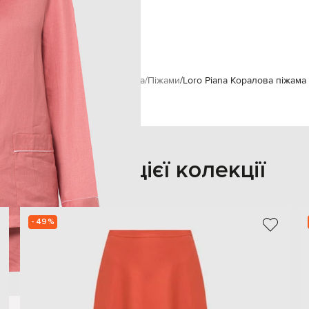
сухе чищення
177 см
S
м
Loro Piana
Одяг
Спідня білизна
Піжами
Loro Piana Коралова піжама
Також з цієї колекції
- 49%