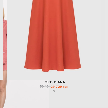
LORO PIANA
59 404
29 729 грн
S