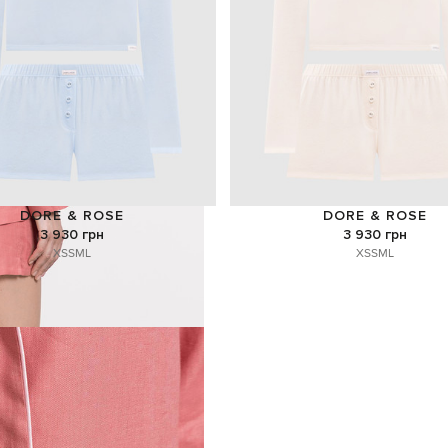
DORE & ROSE
DORE & ROSE
3 930 грн
3 930 грн
XS
S
M
L
XS
S
M
L