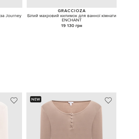
GRACCIOZA
за Journey
Білий махровий килимок для ванної кімнати
Д
ENCHANT
19 130 грн
NEW
NEW