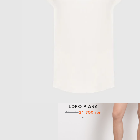
LORO PIANA
48 547
24 300 грн
S