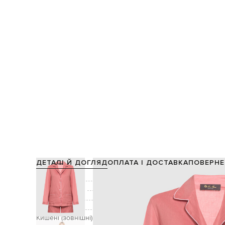
ДЕТАЛІ Й ДОГЛЯД
ОПЛАТА І ДОСТАВКА
ПОВЕРНЕ
Склад:
Виробництво:
Колір:
Застібка:
гудзик
Кишені (зовнішні):