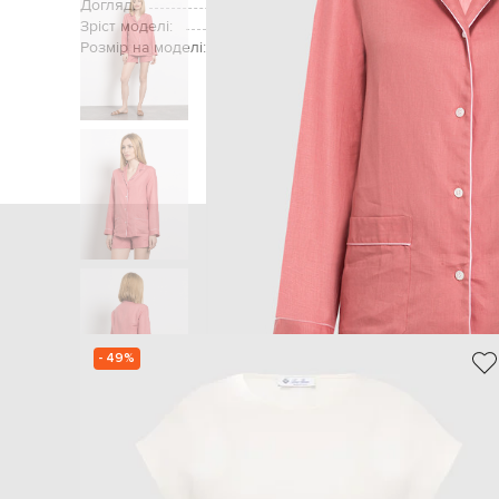
Догляд:
Зріст моделі:
Розмір на моделі:
Головна
Жінка
- 49%