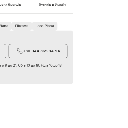
тових брендів
бутиків в Україні
EUR
Denmark
€
Piana
Піжами
Loro Piana
EUR
Estonia
€
EUR
Finland
€
+38 044 365 94 94
EUR
France
 з 9 до 21, Сб з 10 до 19, Нд з 10 до 18
€
EUR
Germany
€
EUR
Greece
€
EUR
Hungary
€
EUR