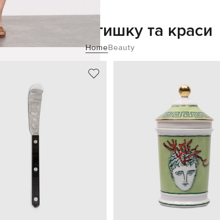
Додайте затишку та краси
Home
Beauty