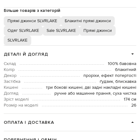
Більше товарів з категорій
Прямі джинси SLVRLAKE
Блакитні прямі джинси
Одяг SLVRLAKE
Sale SLVRLAKE
Прямі джинси
SLVRLAKE
ДЕТАЛІ Й ДОГЛЯД
Склад
100% бавовна
Колір
блакитний
Декор
проріхи, ефект потертості
Застібка
ґудзик, блискавка
Кишені
три бокові кишені, дві задні накладні кишені
Догляд
ручне або машинне прання, суха чистка
Зріст моделі
174 см
Розмір на моделі
26
ОПЛАТА І ДОСТАВКА
ПОВЕРНЕННЯ І ОБМІН