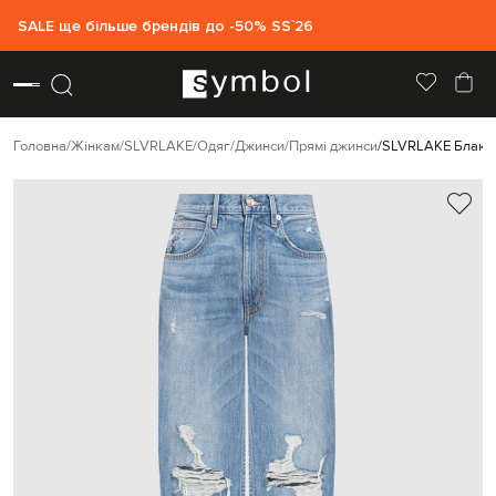
SALE ще більше брендів до -50% SS`26
Головна
Жінкам
SLVRLAKE
Одяг
Джинси
Прямі джинси
SLVRLAKE Блакитн