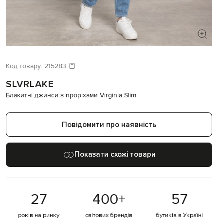
ШУКАЄТЕ НОВИЙ ОБРАЗ?
Давайте підберемо щось ще
Код товару:
215283
SLVRLAKE
Схожі товари
Блакитні джинси з проріхами Virginia Slim
Повідомити про наявність
Показати схожі товари
27
400
+
57
років на ринку
світових брендів
бутиків в Україні