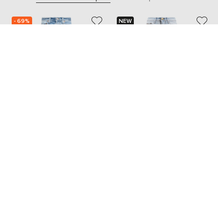
- 69%
NEW
- 49%
CITIZENS OF HUMANITY
BALLANTYNE
21 250
19 078
6 412 грн
9 566 грн
S
S