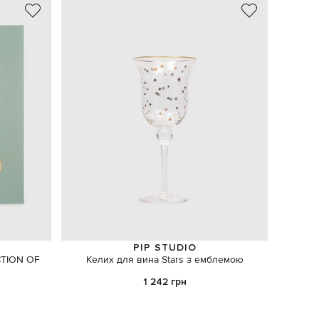
PIP STUDIO
CTION OF
Келих для вина Stars з емблемою
Аромати
1 242 грн