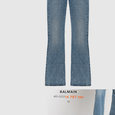
BALMAIN
49 323
14 787 грн
M