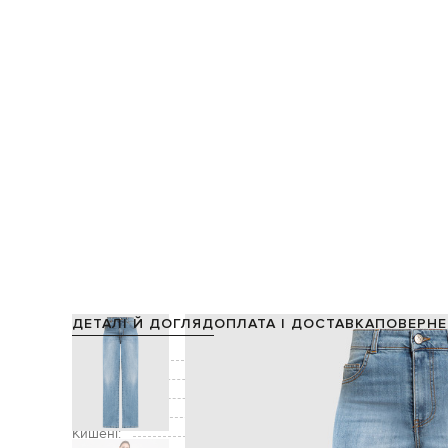
ДЕТАЛІ Й ДОГЛЯД
ОПЛАТА І ДОСТАВКА
ПОВЕРНЕ
Склад:
Колір:
Декор:
е
Застібка:
Кишені:
три бокові к