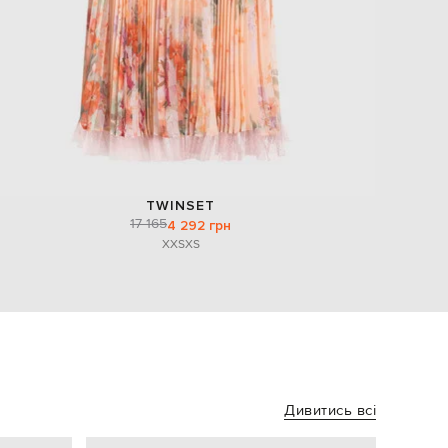
TWINSET
17 165
4 292 грн
XXS
XS
Дивитись всі