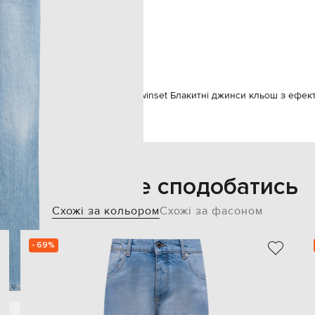
о машинне прання, суха чистка
65% поліестер, 35% бавовна
176 см
26
Одяг
Джинси
Джинси кльош
Twinset Блакитні джинси кльош з ефек
Також може сподобатись
Схожі за кольором
Схожі за фасоном
- 69%