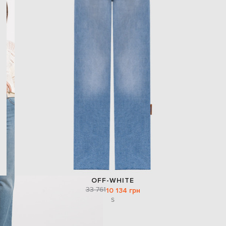
OFF-WHITE
33 761
10 134 грн
S