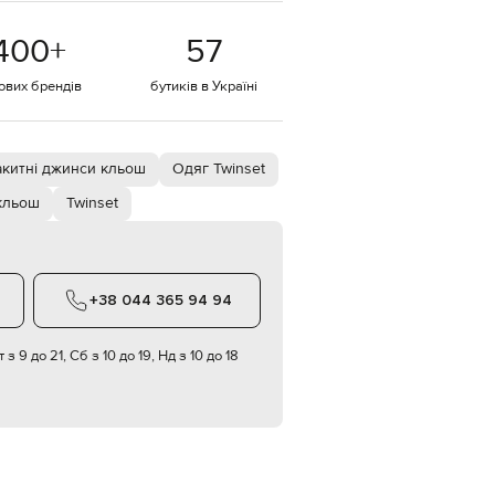
EUR
400
+
57
Denmark
€
тових брендів
бутиків в Україні
EUR
Estonia
€
EUR
акитні джинси кльош
Одяг Twinset
Finland
€
кльош
Twinset
EUR
France
€
EUR
+38 044 365 94 94
Germany
€
 з 9 до 21, Сб з 10 до 19, Нд з 10 до 18
EUR
Greece
€
EUR
Hungary
€
EUR