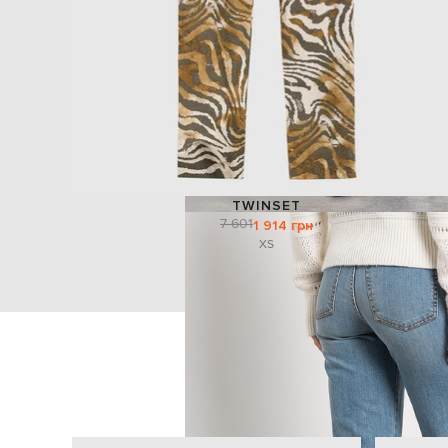
TWINSET
7 601
1 914 грн
XS