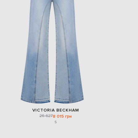
EUR
Slovakia
€
EUR
Slovenia
€
EUR
Spain
€
EUR
Sweden
€
UAH
Ukraine
₴
EUR
Other
€
VICTORIA BECKHAM
26 627
8 015 грн
S