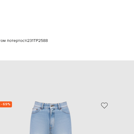
Italy
€
EUR
Latvia
€
EUR
Lithuania
том потертості
231TP2588
€
EUR
Luxembourg
€
EUR
Netherlands
€
PLN
Poland
zł
- 69%
NEW
EUR
Portugal
€
EUR
Romania
€