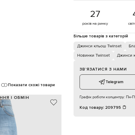
27
років на ринку
сві
Більше товарів з категорій
Джинси кльош Twinset
Бл
Новинки Twinset
Джинси 
ЗВʼЯЗАТИСЯ З НАМИ
Telegram
Показати схожі товари
Графік роботи колцентру:
Пн-Пт
ННЯ І ОБМІН
Код товару:
209795
99% бавовна, 1% еластан
блакитний
фект потертості, патч логотипу
ґудзик,блискавка
ишені, дві задні накладні кишені