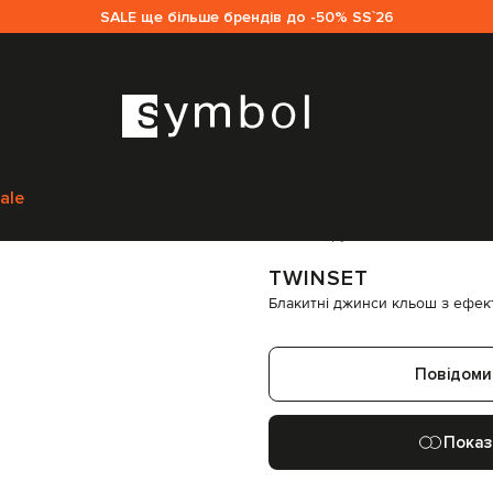
SALE ще більше брендів до -50% SS`26
Одяг
Джинси
Джинси кльош
Twinset Блакитні джинси кльош з ефек
ale
Код товару:
209795
TWINSET
Блакитні джинси кльош з ефек
Повідоми
Показ