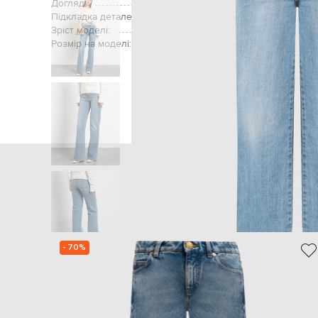
Догляд:
ручне аб
Підкладка деталей:
Зріст моделі:
Розмір на моделі:
Головна
Жінкам
Twinset
- 70%