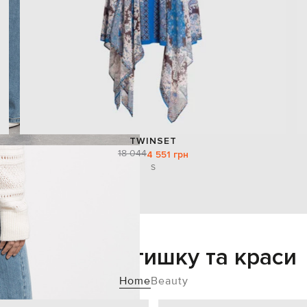
TWINSET
18 044
4 551 грн
S
Додайте затишку та краси
Home
Beauty