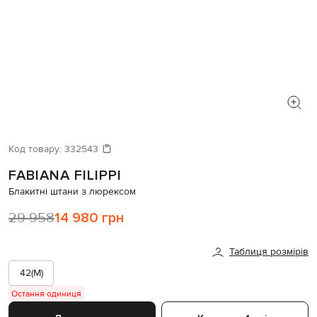
Код товару:
332543
FABIANA FILIPPI
Блакитні штани з люрексом
29 958
14 980 грн
Таблиця розмірів
42(M)
Остання одиниця