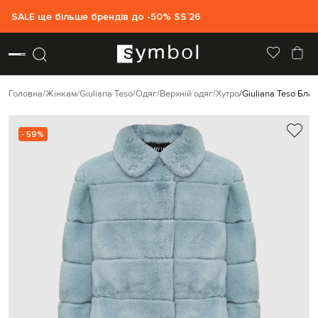
SALE ще більше брендів до -50% SS`26
Головна
Жінкам
Giuliana Teso
Одяг
Верхній одяг
Хутро
Giuliana Teso Бла
- 59%