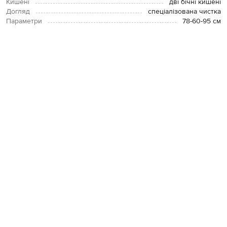
Кишені
дві бічні кишені
Догляд
спеціалізована чистка
Параметри
78-60-95 см
Зріст моделі
180 см
Розмір на моделі
40
ОПЛАТА І ДОСТАВКА
ПОВЕРНЕННЯ І ОБМІН
ЗВʼЯЗАТИСЯ З НАМИ
Telegram
+38 044 365 94 94
Графік роботи колцентру:
Пн-Пт з 9 до 21, Сб з 10 до 19, Нд з 10
до 18
Код товару:
56160