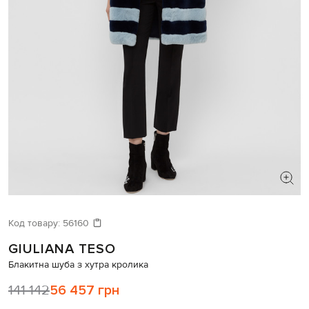
ШУКАЄТЕ НОВИЙ ОБРАЗ?
Давайте підберемо щось ще
Код товару:
56160
GIULIANA TESO
Схожі товари
Блакитна шуба з хутра кролика
141 142
56 457 грн