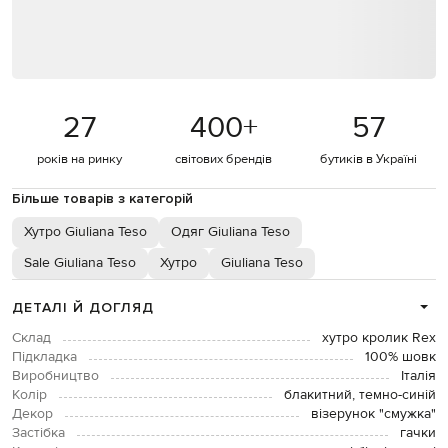
27
400
+
57
років на ринку
світових брендів
бутиків в Україні
Більше товарів з категорій
Хутро Giuliana Teso
Одяг Giuliana Teso
Sale Giuliana Teso
Хутро
Giuliana Teso
ДЕТАЛІ Й ДОГЛЯД
Склад
хутро кролик Rex
Підкладка
100% шовк
Виробництво
Італія
Колір
блакитний, темно-синій
Декор
візерунок "смужка"
Застібка
гачки