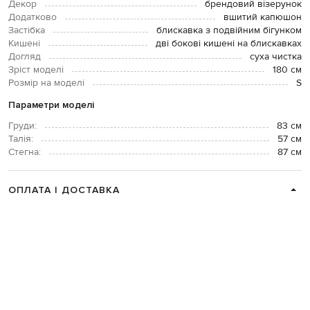
Декор
брендовий візерунок
Додатково
вшитий капюшон
Застібка
блискавка з подвійним бігунком
Кишені
дві бокові кишені на блискавках
Догляд
суха чистка
Зріст моделі
180 см
Розмір на моделі
S
Параметри моделі
Груди:
83 см
Талія:
57 см
Стегна:
87 см
ОПЛАТА І ДОСТАВКА
ПОВЕРНЕННЯ І ОБМІН
ЗВʼЯЗАТИСЯ З НАМИ