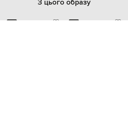
З цього образу
NEW
NEW
- 49%
CASABLANCA
OCEANUS
36 190
18 096 грн
7 446 грн
M
L
one size