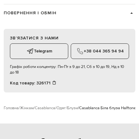
ПОВЕРНЕННЯ І ОБМІН
ЗВʼЯЗАТИСЯ З НАМИ
Telegram
+38 044 365 94 94
Графік роботи колцентру:
Пн-Пт з 9 до 21, Сб з 10 до 19, Нд з 10
до 18
Код товару:
326171
Головна
Жінкам
Casablanca
Одяг
Блузи
Casablanca Біла блуза Halftone 