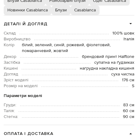
Блузи Casablanca
Різнобарвні блузи
Одяг Casablanca
Новинки Casablanca
Блузи
Casablanca
ДЕТАЛІ Й ДОГЛЯД
Склад
100% шовк
Виробництво
Італія
Колір
білий, зелений, синій, рожевий, фіолетовий,
помаранчевий, жовтий
Декор
брендовий принт Halftone
Застібка
супатна на ґудзиках
Кишені
нагрудна накладна кишеня
Догляд
суха чистка
Зріст моделі
176 см
Розмір на моделі
S
Параметри моделі
Груди:
83 см
Талія:
60 см
Стегна:
90 см
ОПЛАТА І ДОСТАВКА