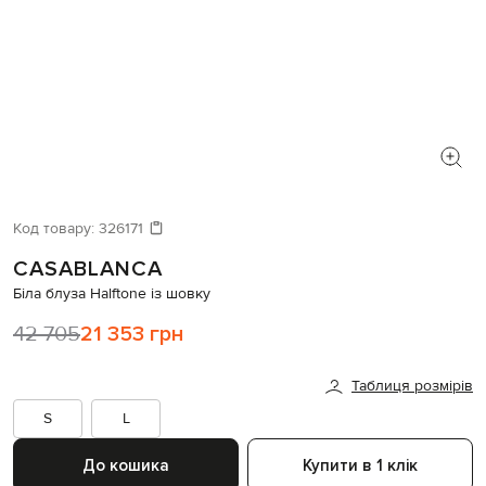
Код товару:
326171
CASABLANCA
Біла блуза Halftone із шовку
42 705
21 353 грн
Таблиця розмірів
S
L
До кошика
Купити в 1 клік