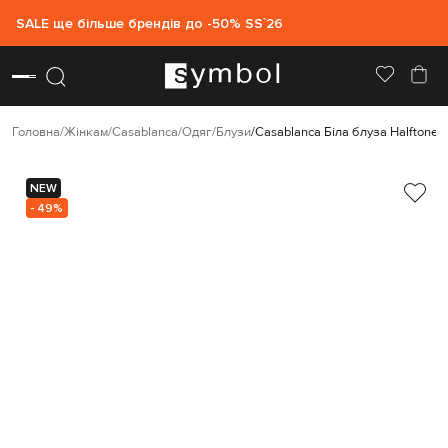
SALE ще більше брендів до -50% SS`26
Головна
Жінкам
Casablanca
Одяг
Блузи
Casablanca Біла блуза Halftone 
NEW
- 49%