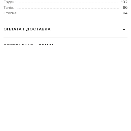
Груди:
102
Талія:
86
Стегна:
94
ОПЛАТА І ДОСТАВКА
ПОВЕРНЕННЯ І ОБМІН
ЗВʼЯЗАТИСЯ З НАМИ
Telegram
+38 044 365 94 94
Графік роботи колцентру:
Пн-Пт з 9 до 21, Сб з 10 до 19, Нд з 10
до 18
Код товару:
288535