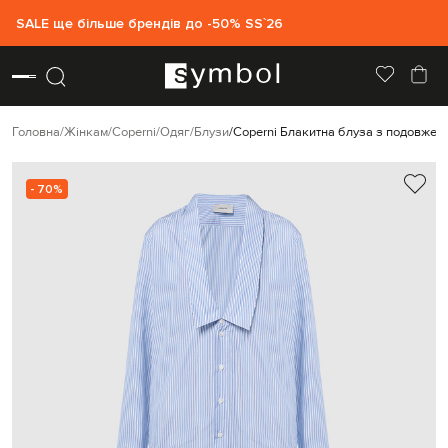
SALE ще більше брендів до -50% SS`26
Головна
Жінкам
Coperni
Одяг
Блузи
Coperni Блакитна блуза з подовжен
- 70%