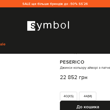
SALE ще більше брендів до -50% SS`26
ico
Одяг
Джинси
Широкі джинси
Peserico Джинси кольору айворі з 
ale
Код товару:
344418
PESERICO
Джинси кольору айворі з патч
22 852 грн
40(XS)
44(M)
До кошика