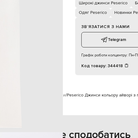
ишені, дві задні накладні кишені
Широкі джинси Peserico
Б
о машинне прання, суха чистка
Одяг Peserico
Новинки Pe
100% бавовна
176 см
40
ЗВʼЯЗАТИСЯ З НАМИ
Telegram
60 см
94 см
Графік роботи колцентру:
Пн-Пт
Код товару:
344418
ico
Одяг
Джинси
Широкі джинси
Peserico Джинси кольору айворі з 
Також може сподобатись