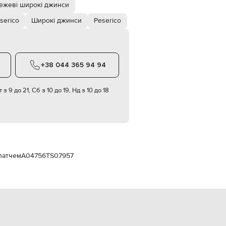
Italy
ежеві широкі джинси
€
serico
Широкі джинси
Peserico
EUR
Latvia
€
EUR
Lithuania
+38 044 365 94 94
€
EUR
 з 9 до 21, Сб з 10 до 19, Нд з 10 до 18
Luxembourg
€
EUR
Netherlands
€
PLN
Poland
патчем
A04756TS07957
zł
EUR
Portugal
€
EUR
Romania
€