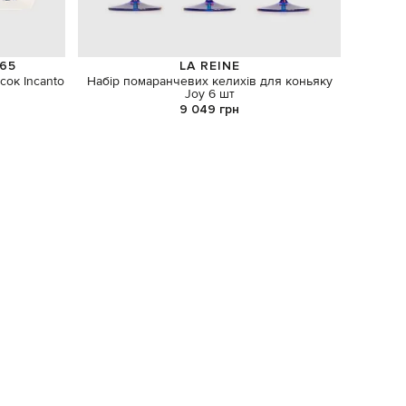
65
LA REINE
сок Incanto
Набір помаранчевих келихів для коньяку
Деко
Joy 6 шт
9 049 грн