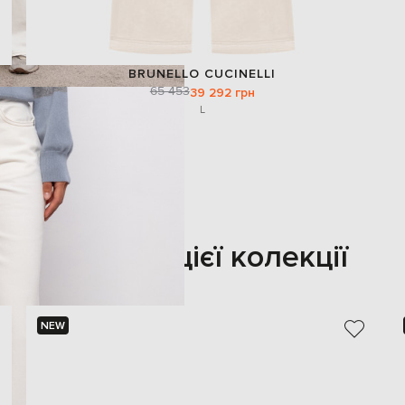
BRUNELLO CUCINELLI
65 453
39 292 грн
L
Також з цієї колекції
NEW