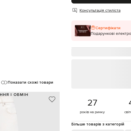
Консультація стиліста
Сертифікати
Подарункові електро
Показати схожі товари
ННЯ І ОБМІН
27
99% бавовна, 1% еластан
Італія
років на ринку
сві
бежевий
ина з логотипом, патч логотипа
Більше товарів з категорій
ґудзик, блискавка