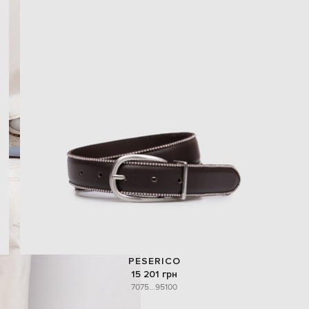
PESERICO
15 201 грн
70
75
...
95
100