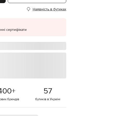
EUR
Наявність в бутиках
Denmark
€
EUR
Estonia
€
нні сертифікати
EUR
Finland
€
EUR
France
€
EUR
Germany
€
EUR
Greece
400
+
57
€
тових брендів
бутиків в Україні
EUR
Hungary
€
EUR