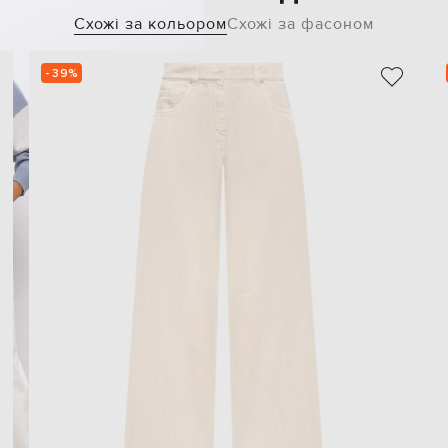
Схожі за кольором
Схожі за фасоном
- 39%