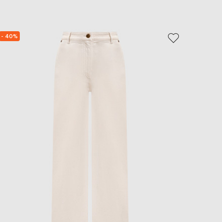
EUR
Slovakia
€
- 40%
NEW
EUR
Slovenia
€
EUR
Spain
€
EUR
Sweden
€
UAH
Ukraine
₴
EUR
Other
€