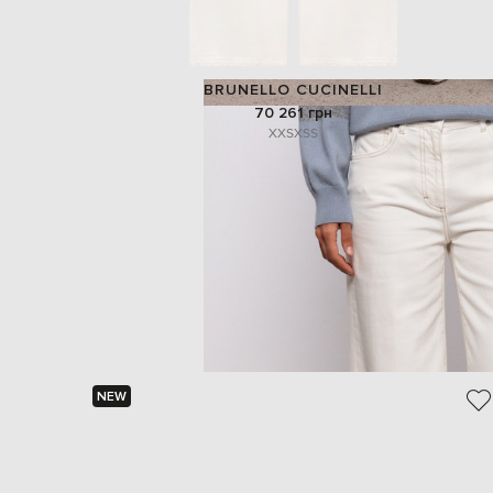
BRUNELLO CUCINELLI
70 261 грн
XXS
XS
S
NEW