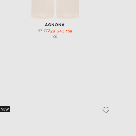
AGNONA
47 772
28 643 грн
XS
NEW
NEW