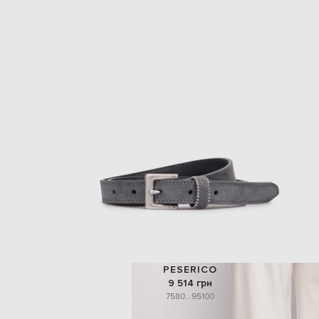
PESERICO
9 514 грн
75
80
...
95
100