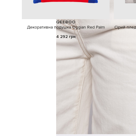
QEEBOO
Декоративна подушка Oggian Red Palm
Сірий пле
4 292 грн