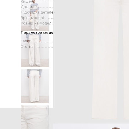
Кишені:
три бокові к
Догляд:
ручне аб
Підкладка деталей:
Зріст моделі:
Розмір на моделі:
Параметри моделі
Талія:
Стегна:
Головна
Жінкам
Peser