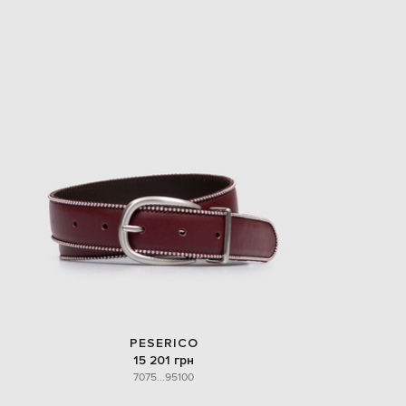
PESERICO
15 201 грн
70
75
...
95
100