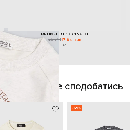
BRUNELLO CUCINELLI
25 644
17 941 грн
4Y
Також може сподобатись
- 69%