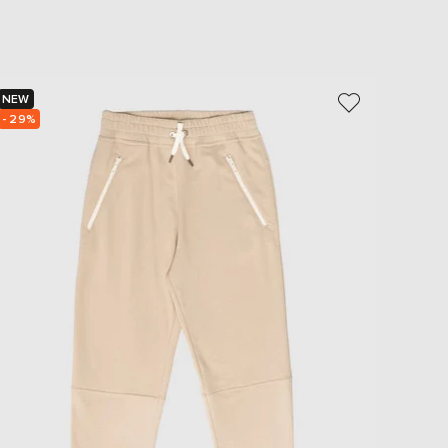
EUR
Slovakia
€
EUR
Slovenia
NEW
NEW
€
- 29%
- 29%
EUR
Spain
€
EUR
Sweden
€
UAH
Ukraine
₴
EUR
Other
€