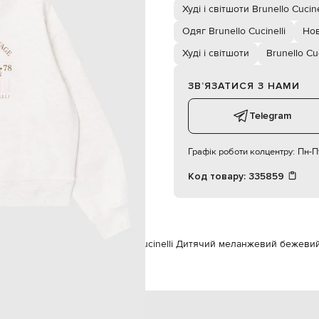
ручне прання
Худі і світшоти Brunello Cucine
4
Одяг Brunello Cucinelli
Нов
Худі і світшоти
Brunello Cuc
ЗВʼЯЗАТИСЯ З НАМИ
Telegram
Графік роботи колцентру:
Пн-Пт
Код товару:
335859
Одяг
Худі і світшоти
Brunello Cucinelli Дитячий меланжевий бежеви