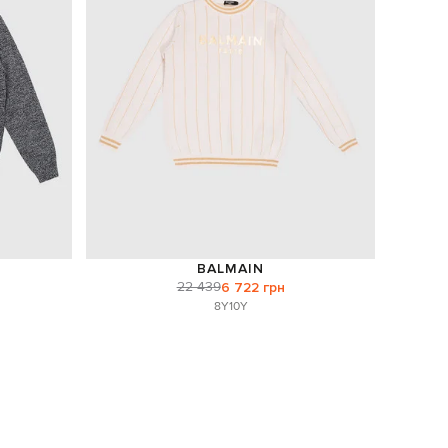
BALMAIN
22 439
6 722 грн
8Y
10Y