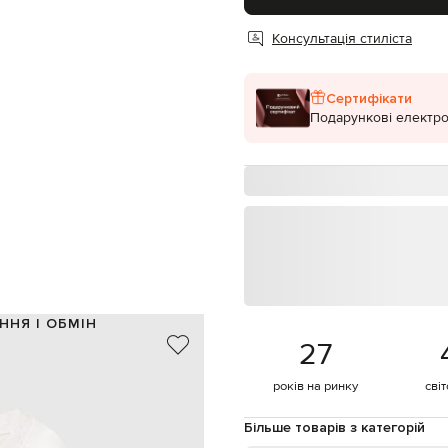
Консультація стиліста
Сертифікати
Подарункові електро
ННЯ І ОБМІН
27
стан / 94% бавовна, 6% еластан
Італія
років на ринку
сві
бежевий, коричневий, рожевий
ендовий принт, принт логотипа
Більше товарів з категорій
дівчинка