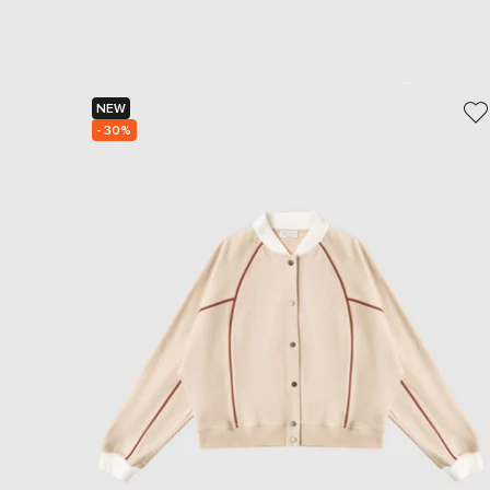
NEW
- 30%