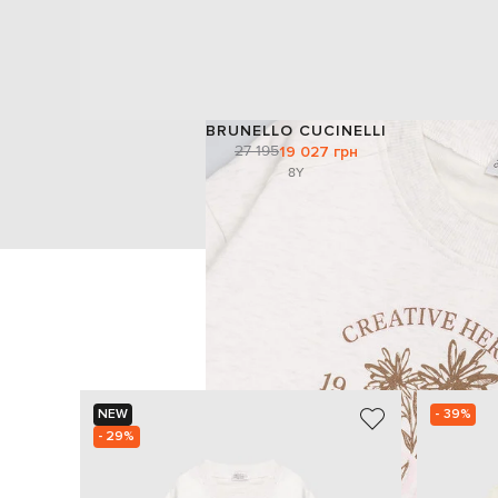
BRUNELLO CUCINELLI
27 195
19 027 грн
8Y
NEW
- 39%
- 29%