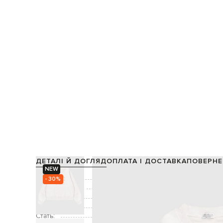
ДЕТАЛІ Й ДОГЛЯД
ОПЛАТА І ДОСТАВКА
ПОВЕРНЕ
NEW
Склад:
98% бавовна, 2% ела
- 30%
Виробництво:
Колір:
Декор:
бр
Стать: