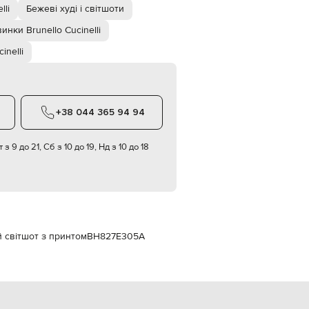
Italy
lli
Бежеві худі і світшоти
€
инки Brunello Cucinelli
EUR
Latvia
inelli
€
EUR
Lithuania
€
+38 044 365 94 94
EUR
Luxembourg
€
 з 9 до 21, Сб з 10 до 19, Нд з 10 до 18
EUR
Netherlands
€
PLN
Poland
zł
й світшот з принтом
BH827E305A
EUR
Portugal
€
EUR
Romania
€