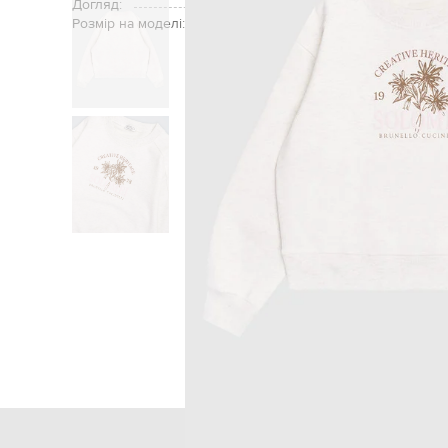
Догляд:
Розмір на моделі:
Головна
Дітям
Brunello Cucinelli