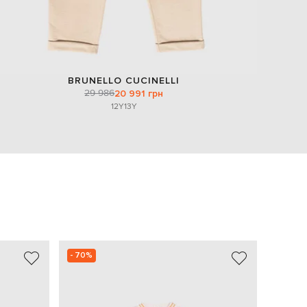
BRUNELLO CUCINELLI
29 986
20 991 грн
12Y
13Y
- 70%
- 30%