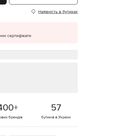
EUR
Наявність в бутиках
Denmark
€
EUR
Estonia
€
нні сертифікати
EUR
Finland
€
EUR
France
€
EUR
Germany
€
EUR
Greece
400
+
57
€
EUR
тових брендів
бутиків в Україні
Hungary
€
EUR