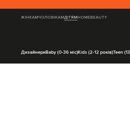
ЖІНКАМ
ЧОЛОВІКАМ
ДІТЯМ
HOME
BEAUTY
Головна
Дітям
Brunello Cucinelli
Дизайнери
Baby (0-36 міс)
Kids (2-12 років)
Teen (13