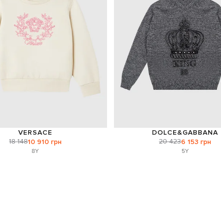
VERSACE
DOLCE&GABBANA
18 148
20 423
10 910 грн
6 153 грн
8Y
5Y