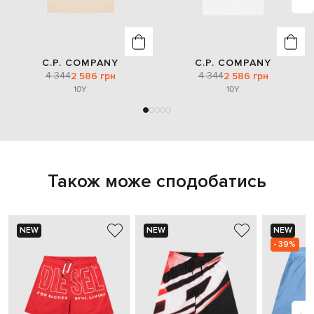
C.P. COMPANY
C.P. COMPANY
4 344
4 344
2 586 грн
2 586 грн
10Y
10Y
Також може сподобатись
NEW
NEW
NEW
- 39%