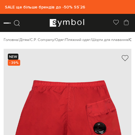
SALE ще більше брендів до -50% SS`26
Головна
Дітям
C.P. Company
Одяг
Пляжний одяг
Шорти для плавання
C.P
NEW
- 39%