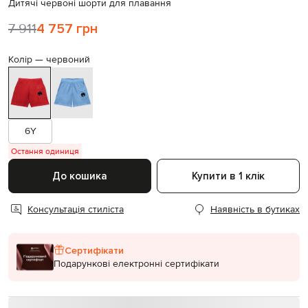
Дитячі червоні шорти для плавання
7 911
4 757 грн
Колір —
червоний
6Y
Остання одиниця
До кошика
Купити в 1 клік
Консультація стиліста
Наявність в бутиках
Сертифікати
Подарункові електронні сертифікати