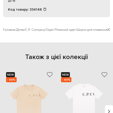
до 18
Код товару:
334148
Головна
Дітям
C.P. Company
Одяг
Пляжний одяг
Шорти для плавання
C.P
Також з цієї колекції
NEW
NEW
- 40%
- 40%