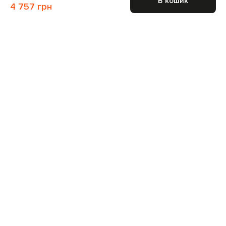
В кошик
4 757 грн
Приєднуйтесь до нас і отримайте доступ до
закритих розпродажів
Для неї
Для нього
Підписатися