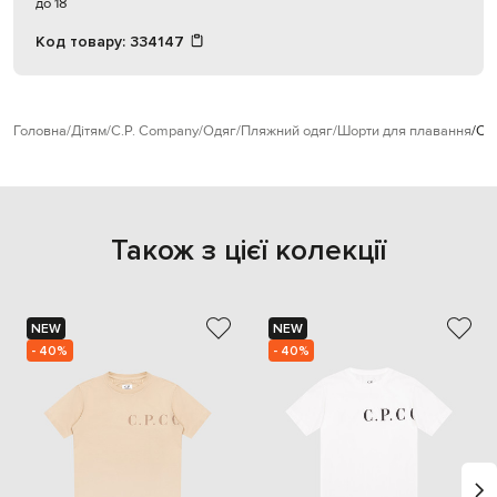
до 18
Код товару:
334147
Головна
Дітям
C.P. Company
Одяг
Пляжний одяг
Шорти для плавання
C.P
Також з цієї колекції
NEW
NEW
- 40%
- 40%