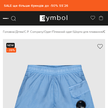
SALE ще більше брендів до -50% SS`26
Головна
Дітям
C.P. Company
Одяг
Пляжний одяг
Шорти для плавання
C.P
NEW
- 39%