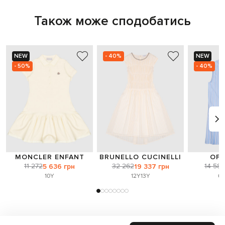
Також може сподобатись
NEW
- 40%
NEW
- 50%
- 40%
MONCLER ENFANT
BRUNELLO CUCINELLI
OFF
11 272
32 262
14 58
5 636 грн
19 337 грн
10Y
12Y
13Y
6