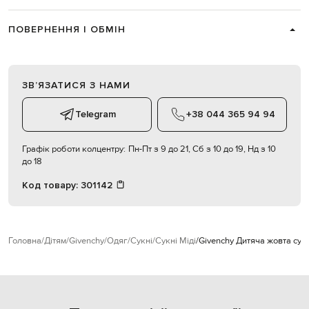
ПОВЕРНЕННЯ І ОБМІН
ЗВʼЯЗАТИСЯ З НАМИ
Telegram
+38 044 365 94 94
Графік роботи колцентру:
Пн-Пт з 9 до 21, Сб з 10 до 19, Нд з 10
до 18
Код товару:
301142
Головна
Дітям
Givenchy
Одяг
Сукні
Сукні Міді
Givenchy Дитяча жовта сук