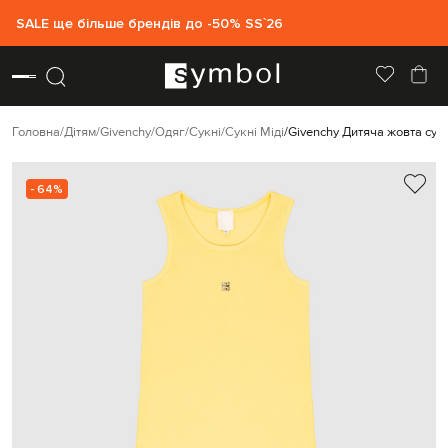
SALE ще більше брендів до -50% SS`26
Головна
Дітям
Givenchy
Одяг
Сукні
Сукні Міді
Givenchy Дитяча жовта сук
- 64%