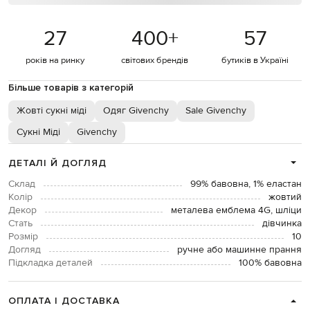
27
400
+
57
років на ринку
світових брендів
бутиків в Україні
Більше товарів з категорій
Жовті сукні міді
Одяг Givenchy
Sale Givenchy
Сукні Міді
Givenchy
ДЕТАЛІ Й ДОГЛЯД
Склад
99% бавовна, 1% еластан
Колір
жовтий
Декор
металева емблема 4G, шліци
Стать
дівчинка
Розмір
10
Догляд
ручне або машинне прання
Підкладка деталей
100% бавовна
ОПЛАТА І ДОСТАВКА