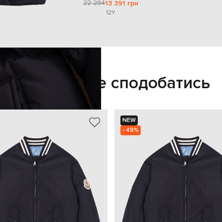
22 284
13 391 грн
12Y
Також може сподобатись
NEW
- 49%