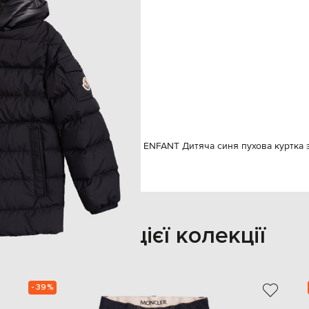
вшитий капюшон
блискавка
я з клапаном на кнопці на
хлопчик
6
суха чистка
90% пух, 10% перо
яг
Верхній одяг
Куртки
Moncler ENFANT Дитяча синя пухова куртка 
Також з цієї колекції
- 39%