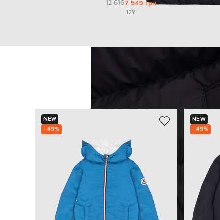
12 616
7 549 грн
12Y
NEW
NEW
- 49%
- 49%