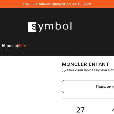
SALE ще більше брендів до -50% SS`26
яг
Верхній одяг
Куртки
Moncler ENFANT Дитяча синя пухова куртка 
-16 років)
Sale
Код товару:
302309
MONCLER ENFANT
Дитяча синя пухова куртка з л
Повідоми
27