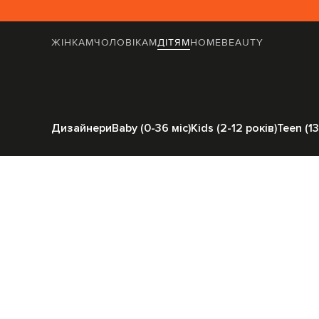
ЖІНКАМ
ЧОЛОВІКАМ
ДІТЯМ
HOME
BEAUTY
Головна
Дітям
Moncler ENFANT
Од
Дизайнери
Baby (0-36 міс)
Kids (2-12 років)
Teen (13