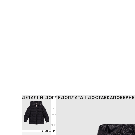
ДЕТАЛІ Й ДОГЛЯД
ОПЛАТА І ДОСТАВКА
ПОВЕРНЕ
Склад:
Підкладка:
Колір:
Декор:
простібка у вигляді горизонтальних смуг, наш
логотипа