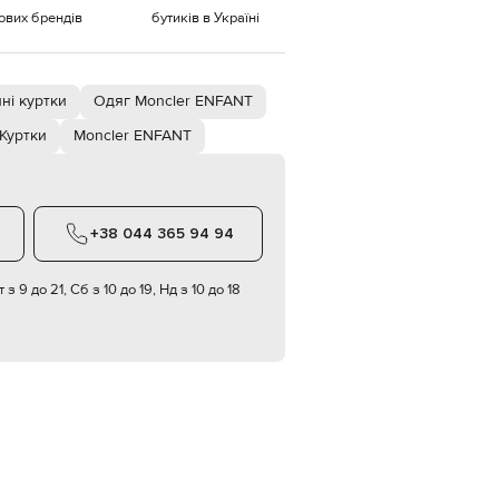
тових брендів
бутиків в Україні
EUR
Denmark
€
ні куртки
Одяг Moncler ENFANT
EUR
Estonia
€
Куртки
Moncler ENFANT
EUR
Finland
€
EUR
+38 044 365 94 94
France
€
 з 9 до 21, Сб з 10 до 19, Нд з 10 до 18
EUR
Germany
€
EUR
Greece
€
EUR
Hungary
€
EUR