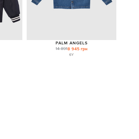
PALM ANGELS
14 891
8 945 грн
6Y