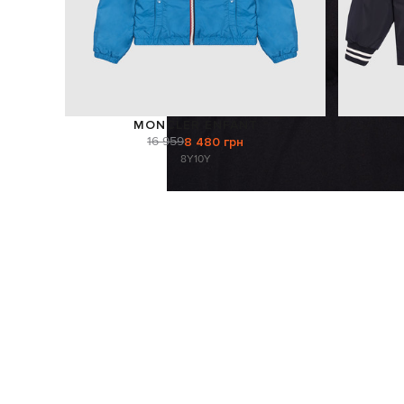
MONCLER ENFANT
16 959
8 480 грн
8Y
10Y