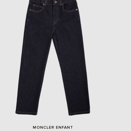
EUR
Slovakia
€
EUR
Slovenia
€
EUR
Spain
€
EUR
Sweden
€
UAH
Ukraine
₴
EUR
Other
€
MONCLER ENFANT