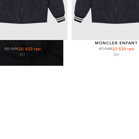
MONCLER ENFANT
MONCLER ENFANT
40 844
47 048
20 423 грн
23 525 грн
10Y
12Y