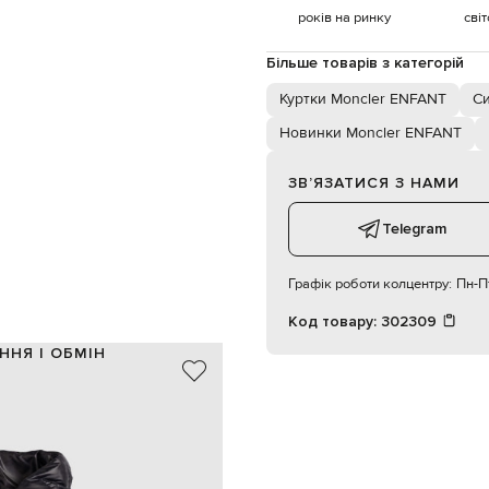
років на ринку
сві
Більше товарів з категорій
Куртки Moncler ENFANT
Си
Новинки Moncler ENFANT
ЗВʼЯЗАТИСЯ З НАМИ
Telegram
Графік роботи колцентру:
Пн-Пт
Код товару:
302309
ННЯ І ОБМІН
100% поліестер
100% поліестер
синій
ивка логотипа, вишивка