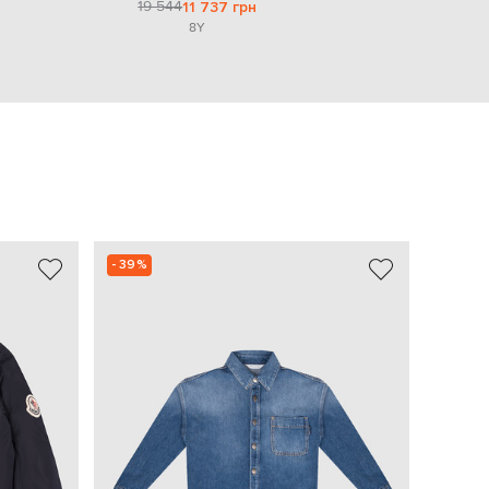
19 544
11 737 грн
8Y
- 39%
- 29%