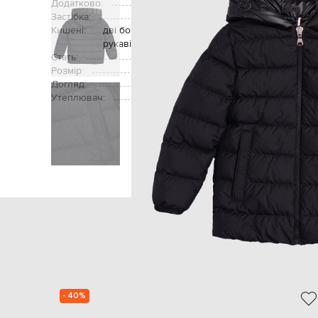
Додатково:
Застібка:
Кишені:
дві бокові кишені на кнопках, накладна кишен
рукаві
Стать:
Розмір:
Догляд:
Утеплювач:
Головна
Дітям
Moncler ENFANT
Од
- 40%