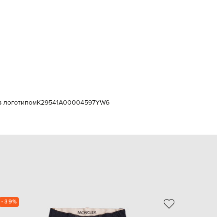
Italy
€
EUR
Latvia
€
EUR
Lithuania
€
EUR
Luxembourg
€
з логотипом
K29541A00004597YW6
EUR
Netherlands
€
PLN
Poland
zł
EUR
Portugal
€
EUR
- 39%
- 40%
Romania
€